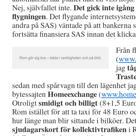
Det gick inte igång
Nej, självfallet inte.
flygningen
. Det flygande internetsystem
andra på SAS) väntade på att bankerna ska
fortsätta finansiera SAS innan det klic
Från f
(
www.r
Rom gör sig bra – både i verkligheten och på bild.
tåg
jag
Trast
sedan med spårvagn till den lägenhet jag
Homeexchange
bytessajten
(
www.home
smidigt och billigt
Otroligt
(8+1,5 Euro) 
Rom istället för att ta taxi för 48 Euro 
hur länge man blir sittande i bilköer. Det
sjudagarskort för kollektivtrafiken
i 