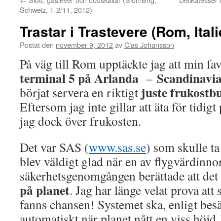
Schweiz, 1-2/11, 2012)
Trastar i Trastevere (Rom, Ital
Postat den
november 9, 2012
av
Clas Johansson
På väg till Rom upptäckte jag att min fa
terminal 5 på Arlanda
Scandinavia
–
juste frukostbu
börjat servera en riktigt
Eftersom jag inte gillar att äta för tid
jag dock över frukosten.
Det var SAS (
www.sas.se
) som skulle ta
blev väldigt glad när en av flygvärdin
säkerhetsgenomgången berättade att det
på planet
. Jag har länge velat prova att 
fanns chansen! Systemet ska, enligt besä
automatiskt när planet nått en viss höjd.