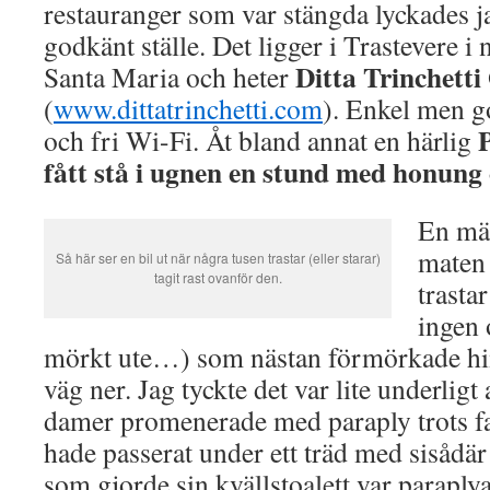
restauranger som var stängda lyckades jag
godkänt ställe. Det ligger i Trastevere i
Ditta Trinchetti
Santa Maria och heter
(
www.dittatrinchetti.com
). Enkel men go
och fri Wi-Fi. Åt bland annat en härlig
fått stå i ugnen en stund med honung 
En mär
maten 
Så här ser en bil ut när några tusen trastar (eller starar)
tagit rast ovanför den.
trastar
ingen 
mörkt ute…) som nästan förmörkade him
väg ner. Jag tyckte det var lite underligt 
damer promenerade med paraply trots fan
hade passerat under ett träd med sisådär 
som gjorde sin kvällstoalett var parap