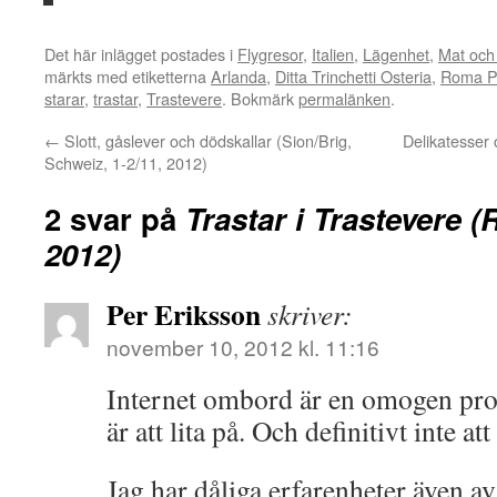
Det här inlägget postades i
Flygresor
,
Italien
,
Lägenhet
,
Mat och
märkts med etiketterna
Arlanda
,
Ditta Trinchetti Osteria
,
Roma P
starar
,
trastar
,
Trastevere
. Bokmärk
permalänken
.
←
Slott, gåslever och dödskallar (Sion/Brig,
Delikatesser
Schweiz, 1-2/11, 2012)
2 svar på
Trastar i Trastevere (
2012)
Per Eriksson
skriver:
november 10, 2012 kl. 11:16
Internet ombord är en omogen pro
är att lita på. Och definitivt inte a
Jag har dåliga erfarenheter även a