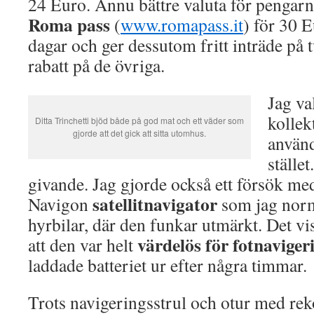
24 Euro. Ännu bättre valuta för pengarn
Roma pass
(
www.romapass.it
) för 30 E
dagar och ger dessutom fritt inträde på 
rabatt på de övriga.
Jag va
kollek
Ditta Trinchetti bjöd både på god mat och ett väder som
gjorde att det gick att sitta utomhus.
använd
ställe
givande. Jag gjorde också ett försök me
satellitnavigator
Navigon
som jag norma
hyrbilar, där den funkar utmärkt. Det vi
värdelös för fotnaviger
att den var helt
laddade batteriet ur efter några timmar.
Trots navigeringsstrul och otur med r