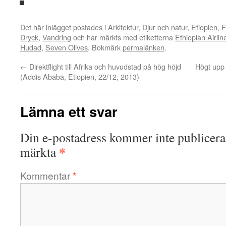
Det här inlägget postades i
Arkitektur
,
Djur och natur
,
Etiopien
,
F
Dryck
,
Vandring
och har märkts med etiketterna
Ethiopian Airlin
Hudad
,
Seven Olives
. Bokmärk
permalänken
.
←
Direktflight till Afrika och huvudstad på hög höjd
Högt upp i
(Addis Ababa, Etiopien, 22/12, 2013)
Lämna ett svar
Din e-postadress kommer inte publicera
*
märkta
Kommentar
*