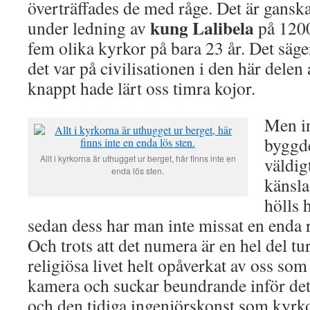
överträffades de med råge. Det är ganska
kung Lalibela
under ledning av
på 1200
fem olika kyrkor på bara 23 år. Det säge
det var på civilisationen i den här delen 
knappt hade lärt oss timra kojor.
Men i
byggd
Allt i kyrkorna är uthugget ur berget, här finns inte en
väldigt
enda lös sten.
känsla
hölls 
sedan dess har man inte missat en enda r
Och trots att det numera är en hel del tu
religiösa livet helt opåverkat av oss s
kamera och suckar beundrande inför det
och den tidiga ingenjörskonst som kyrko