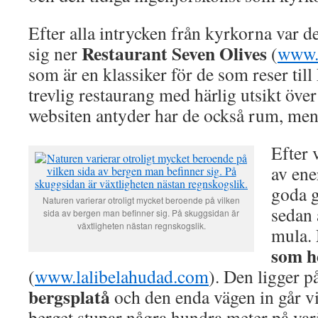
Efter alla intrycken från kyrkorna var de
Restaurant Seven Olives
sig ner
(
www.
som är en klassiker för de som reser till
trevlig restaurang med härlig utsikt öv
websiten antyder har de också rum, men
Efter 
av ene
goda g
Naturen varierar otroligt mycket beroende på vilken
sedan 
sida av bergen man befinner sig. På skuggsidan är
växtligheten nästan regnskogslik.
mula. 
som h
(
www.lalibelahudad.com
). Den ligger 
bergsplatå
och den enda vägen in går vi
berget stupar några hundra meter på va