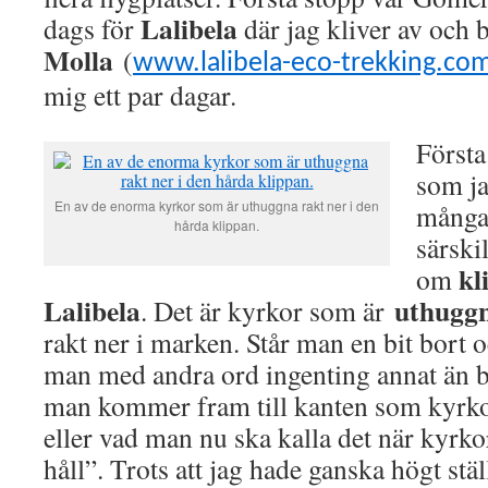
Lalibela
dags för
där jag kliver av och 
Molla
(
www.lalibela-eco-trekking.co
mig ett par dagar.
Första
som ja
En av de enorma kyrkor som är uthuggna rakt ner i den
många 
hårda klippan.
särski
kl
om
Lalibela
uthuggn
. Det är kyrkor som är
rakt ner i marken. Står man en bit bort o
man med andra ord ingenting annat än be
man kommer fram till kanten som kyrko
eller vad man nu ska kalla det när kyrko
håll”. Trots att jag hade ganska högt stä