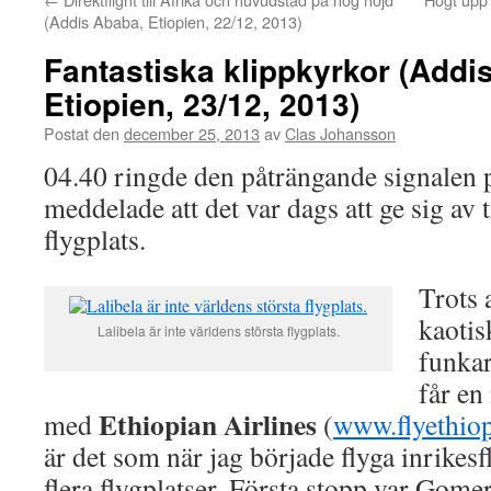
(Addis Ababa, Etiopien, 22/12, 2013)
Fantastiska klippkyrkor (Addi
Etiopien, 23/12, 2013)
Postat den
december 25, 2013
av
Clas Johansson
04.40 ringde den påträngande signalen
meddelade att det var dags att ge sig av 
flygplats.
Trots 
kaotis
Lalibela är inte världens största flygplats.
funkar
får en
Ethiopian Airlines
med
(
www.flyethio
är det som när jag började flyga inrikesf
flera flygplatser. Första stopp var Gome