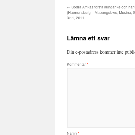
←
Södra Afrikas första kungarike och härl
(Haenertsburg – Mapungubwe, Musina, Sy
3/11, 2011
Lämna ett svar
Din e-postadress kommer inte publi
Kommentar
*
Namn
*