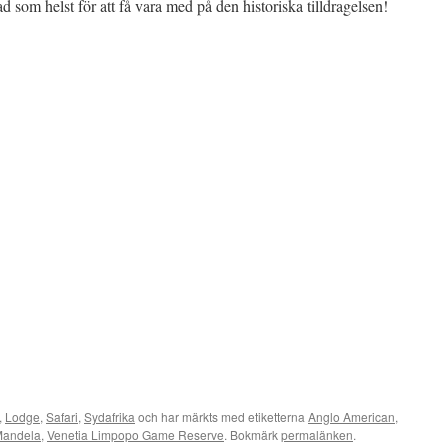
ad som helst för att få vara med på den historiska tilldragelsen!
,
Lodge
,
Safari
,
Sydafrika
och har märkts med etiketterna
Anglo American
,
Mandela
,
Venetia Limpopo Game Reserve
. Bokmärk
permalänken
.