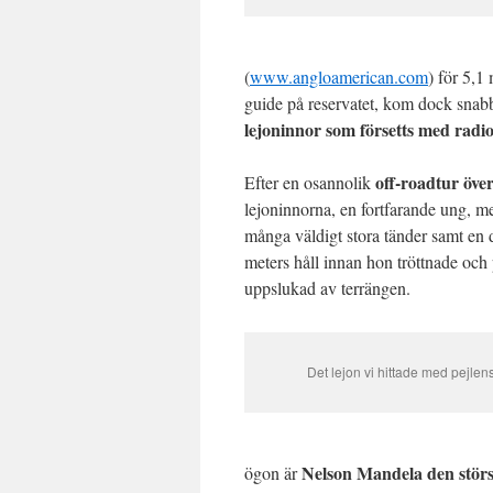
(
www.angloamerican.com
) för 5,1
guide på reservatet, kom dock snabbt
lejoninnor som försetts med radi
off-roadtur över
Efter en osannolik
lejoninnorna, en fortfarande ung, 
många väldigt stora tänder samt en 
meters håll innan hon tröttnade och
uppslukad av terrängen.
Det lejon vi hittade med pejlens
Nelson Mandela den störst
ögon är