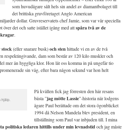
som huvudägare sålt hels sin andel av diamantbolaget till
det brittiska gruvföretaget Anglo American
 miljarder dollar. Gruvreservatets chef Jamie, som var vår speciella
spåra två av de
 över det och satte istället igång med att
okragar
.
 stock
och sten
(eller snarare busk)
hittade vi en av de två
men respektingivande, dam som består av 120 kilo muskler och
del mer än hyggliga klor. Hon lät oss komma in på ungefär tio
 promenerade sin väg, efter bara någon sekund var hon helt
På kvällen fick jag förresten den här resans
jag mötte Lassie
bästa ”
”-historia när lodgens
 hjälp.
ägare Paul berättade om det stora ögonblicket
1994 då Nelson Mandela blev president, en
tillställning som Paul var inbjuden till. I mina
a politiska ledaren hittills under min levnadstid
och jag måste