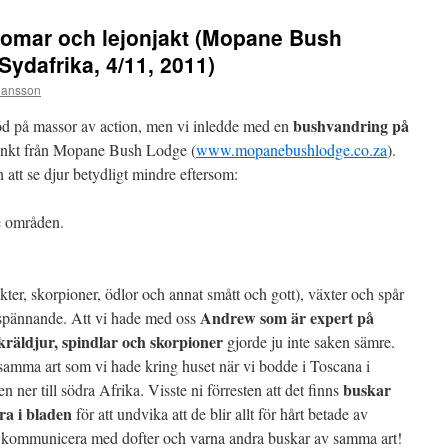
ärdomar och lejonjakt (Mopane Bush
dafrika, 4/11, 2011)
hansson
bushvandring på
bjöd på massor av action, men vi inledde med en
nkt från Mopane Bush Lodge (
www.mopanebushlodge.co.za
).
att se djur betydligt mindre eftersom:
e områden.
ter, skorpioner, ödlor och annat smått och gott), växter och spår
Andrew som är expert på
t spännande. Att vi hade med oss
kräldjur, spindlar och skorpioner
gjorde ju inte saken sämre.
 samma art som vi hade kring huset när vi bodde i Toscana i
buskar
n ner till södra Afrika. Visste ni förresten att det finns
a i bladen
för att undvika att de blir allt för hårt betade av
n kommunicera med dofter och varna andra buskar av samma art!