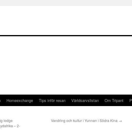
n
Homeexchange
Tips inför resan
Världsarvslistan
Om Tripant
P
ig lodge
Vandring och kultur i Yunnan i Södra Kina
→
dafrika – 2-