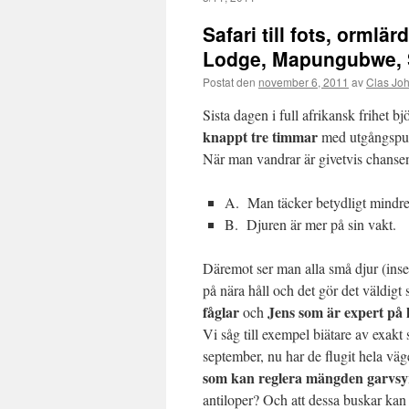
Safari till fots, orml
Lodge, Mapungubwe, Sy
Postat den
november 6, 2011
av
Clas Jo
Sista dagen i full afrikansk frihet 
knappt tre timmar
med utgångspu
När man vandrar är givetvis chansen 
A. Man täcker betydligt mindr
B. Djuren är mer på sin vakt.
Däremot ser man alla små djur (insek
på nära håll och det gör det väldig
fåglar
Jens som är expert på 
och
Vi såg till exempel biätare av exakt
september, nu har de flugit hela väge
som kan reglera mängden garvsyr
antiloper? Och att dessa buskar ka