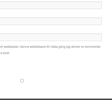
ch webbplats i denna webbläsare till nästa gång jag skriver en kommentar.
e-post.
.