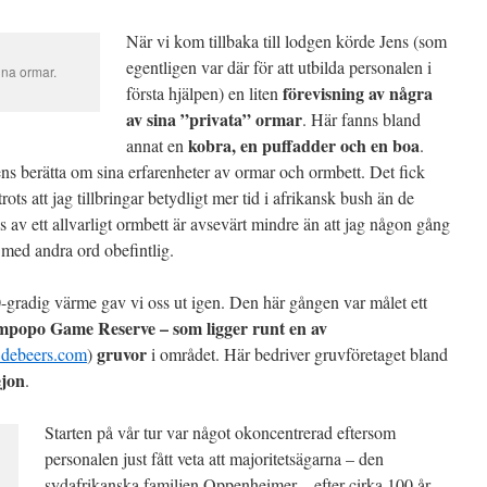
När vi kom tillbaka till lodgen körde Jens (som
egentligen var där för att utbilda personalen i
na ormar.
förevisning av några
första hjälpen) en liten
av sina ”privata” ormar
. Här fanns bland
kobra, en puffadder och en boa
annat en
.
Jens berätta om sina erfarenheter av ormar och ormbett. Det fick
trots att jag tillbringar betydligt mer tid i afrikansk bush än de
s av ett allvarligt ormbett är avsevärt mindre än att jag någon gång
 med andra ord obefintlig.
40-gradig värme gav vi oss ut igen. Den här gången var målet ett
Limpopo Game Reserve – som ligger runt en av
gruvor
debeers.com
)
i området. Här bedriver gruvföretaget bland
ejon
.
Starten på vår tur var något okoncentrerad eftersom
personalen just fått veta att majoritetsägarna – den
sydafrikanska familjen Oppenheimer – efter cirka 100 år