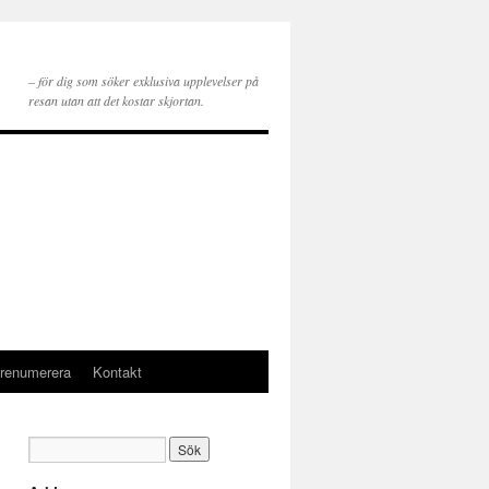
– för dig som söker exklusiva upplevelser på
resan utan att det kostar skjortan.
renumerera
Kontakt