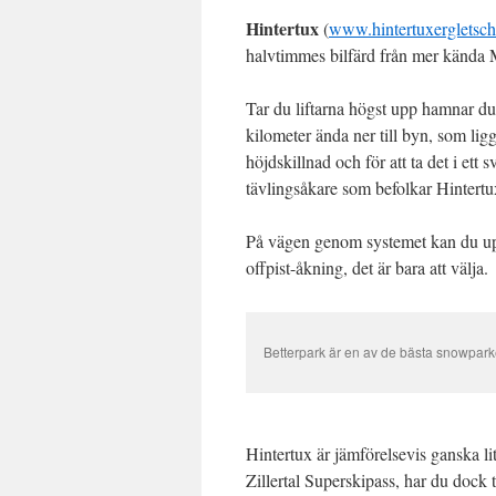
Hintertux
(
www.hintertuxergletsche
halvtimmes bilfärd från mer kända Ma
Tar du liftarna högst upp hamnar d
kilometer ända ner till byn, som li
höjdskillnad och för att ta det i e
tävlingsåkare som befolkar Hintertu
På vägen genom systemet kan du upple
offpist-åkning, det är bara att välja.
Betterpark är en av de bästa snowpark
Hintertux är jämförelsevis ganska li
Zillertal Superskipass, har du dock til