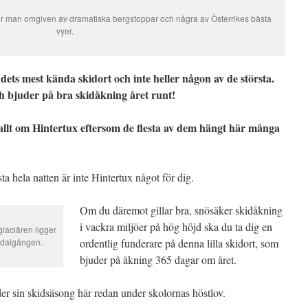
ker man omgiven av dramatiska bergstoppar och några av Österrikes bästa
vyer.
ndets mest kända skidort och inte heller någon av de största.
ch bjuder på bra skidåkning året runt!
 allt om Hintertux eftersom de flesta av dem hängt här många
ta hela natten är inte Hintertux något för dig.
Om du däremot gillar bra, snösäker skidåkning
i vackra miljöer på hög höjd ska du ta dig en
glaciären ligger
 dalgången.
ordentlig funderare på denna lilla skidort, som
bjuder på åkning 365 dagar om året.
er sin skidsäsong här redan under skolornas höstlov.