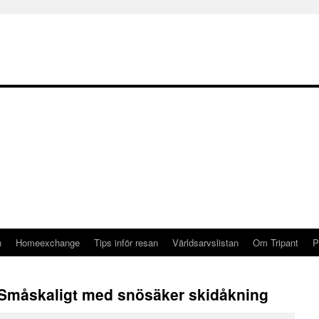
n
Homeexchange
Tips inför resan
Världsarvslistan
Om Tripant
P
– Småskaligt med snösäker skidåkning