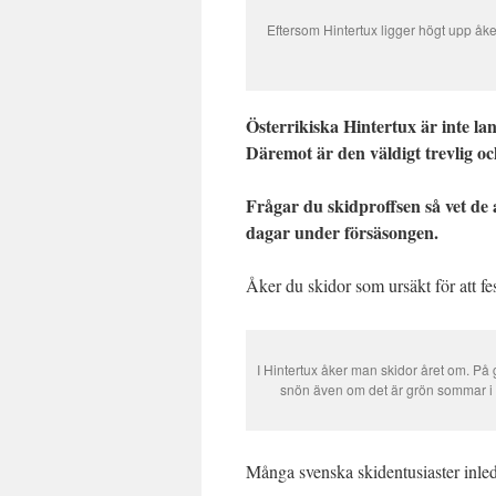
Eftersom Hintertux ligger högt upp å
Österrikiska Hintertux är inte la
Däremot är den väldigt trevlig o
Frågar du skidproffsen så vet de
dagar under försäsongen.
Åker du skidor som ursäkt för att fes
I Hintertux åker man skidor året om. På 
snön även om det är grön sommar i
Många svenska skidentusiaster inled