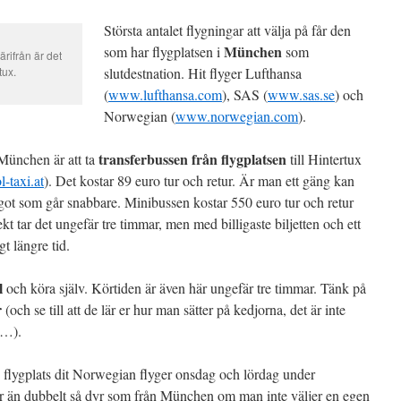
Största antalet flygningar att välja på får den
München
som har flygplatsen i
som
ärifrån är det
tux.
slutdestnation. Hit flyger Lufthansa
(
www.lufthansa.com
), SAS (
www.sas.se
) och
Norwegian (
www.norwegian.com
).
transferbussen från flygplatsen
n München är att ta
till Hintertux
-taxi.at
). Det kostar 89 euro tur och retur. Är man ett gäng kan
ågot som går snabbare. Minibussen kostar 550 euro tur och retur
t tar det ungefär tre timmar, men med billigaste biljetten och ett
gt längre tid.
l
och köra själv. Körtiden är även här ungefär tre timmar. Tänk på
r
(och se till att de lär er hur man sätter på kedjorna, det är inte
t…).
flygplats dit Norwegian flyger onsdag och lördag under
r än dubbelt så dyr som från München om man inte väljer en egen