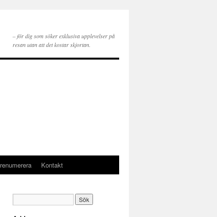
– för dig som söker exklusiva upplevelser på
resan utan att det kostar skjortan.
renumerera
Kontakt