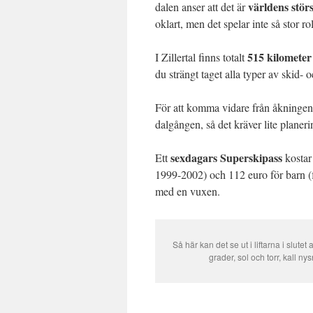
världens stör
dalen anser att det är
oklart, men det spelar inte så stor ro
515 kilometer 
I Zillertal finns totalt
du strängt taget alla typer av skid-
För att komma vidare från åkningen 
dalgången, så det kräver lite planeri
sexdagars Superskipass
Ett
kostar
1999-2002) och 112 euro för barn (
med en vuxen.
Så här kan det se ut i liftarna i slutet 
grader, sol och torr, kall ny