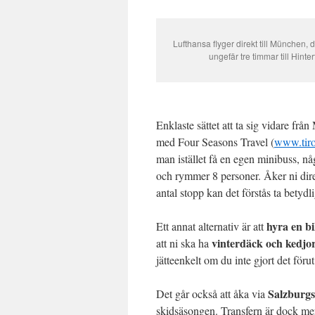
Lufthansa flyger direkt till München, d
ungefär tre timmar till Hinter
Enklaste sättet att ta sig vidare frå
med Four Seasons Travel (
www.tirol
man istället få en egen minibuss, n
och rymmer 8 personer. Åker ni direk
antal stopp kan det förstås ta betydli
hyra en bi
Ett annat alternativ är att
vinterdäck och kedjo
att ni ska ha
jätteenkelt om du inte gjort det föru
Salzburgs
Det går också att åka via
skidsäsongen. Transfern är dock me