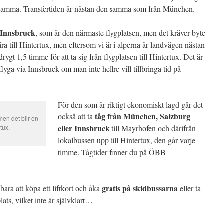
et samma. Transfertiden är nästan den samma som från München.
Innsbruck
, som är den närmaste flygplatsen, men det kräver byte
ära till Hintertux, men eftersom vi är i alperna är landvägen nästan
ygt 1,5 timme för att ta sig från flygplatsen till Hintertux. Det är
lyga via Innsbruck om man inte hellre vill tillbringa tid på
För den som är riktigt ekonomiskt lagd går det
tåg från München, Salzburg
också att ta
men det blir en
eller Innsbruck
tux.
till Mayrhofen och därifrån
lokalbussen upp till Hintertux, den går varje
timme. Tågtider finner du på ÖBB
gratis på skidbussarna
 bara att köpa ett liftkort och åka
eller ta
lats, vilket inte är självklart…