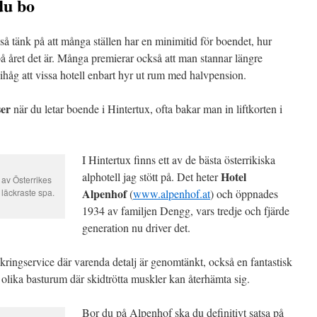
du bo
så tänk på att många ställen har en minimitid för boendet, hur
 på året det är. Många premierar också att man stannar längre
håg att vissa hotell enbart hyr ut rum med halvpension.
ser
när du letar boende i Hintertux, ofta bakar man in liftkorten i
I Hintertux finns ett av de bästa österrikiska
Hotel
alphotell jag stött på. Det heter
 av Österrikes
Alpenhof
 läckraste spa.
(
www.alpenhof.at
) och öppnades
1934 av familjen Dengg, vars tredje och fjärde
generation nu driver det.
kringservice där varenda detalj är genomtänkt, också en fantastisk
lika basturum där skidtrötta muskler kan återhämta sig.
Bor du på Alpenhof ska du definitivt satsa på