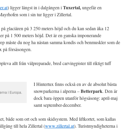
Tuxertal,
r.at
) ligger längst in i dalgången i
ungefär en
yrhofen som i sin tur ligger i Zillertal.
u på glaciären på 3 250 meters höjd och du kan sedan åka 12
gger på 1 500 meters höjd. Det är en ganska imponerande
tt svep måste du nog ha nästan samma kondis och benmuskler som de
x på försäsongen.
va allt från välpreparade, bred carvingpister till riktigt tuff
I Hintertux finns också en av de absolut bästa
Betterpark
snowparkerna i alperna –
. Den är
erna i Europa.
dock bara öppen utanför högsäsong: april-maj
samt september-december.
tet, både som ort och som skidsystem. Med liftkortet, som kallas
lgång till hela Zillertal (
www.zillertal.at
). Turistmyndigheterna i