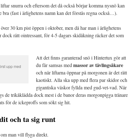
5 liftar snurra och eftersom det då också börjar komma nysnö kan
bra (fast i ärlighetens namn kan det förstås regna också…).
är över 30 km pist öppen i oktober, men då har man i ärlighetens
 dock rätt ointressant, för 4-5 dagars skidåkning räcker det som
Att det finns garanterad snö i Hintertux gör att
massor av tävlingsåkare
du får samsas med
först upp med
och när liftarna öppnar på morgonen är det rätt
kaotiskt. Alla ska upp med flera par skidor och
gigantiska väskor fyllda med gud-vet-vad. När
s de trikåklädda dock mest i de banor deras morgonpigga tränare
lats för de ickeproffs som sökt sig hit.
dit och ta sig runt
om man vill flyga direkt.