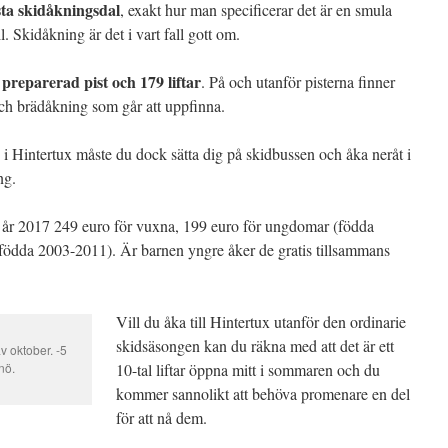
sta skidåkningsdal
, exakt hur man specificerar det är en smula
ll. Skidåkning är det i vart fall gott om.
preparerad pist och 179 liftar
. På och utanför pisterna finner
 och brädåkning som går att uppfinna.
i Hintertux måste du dock sätta dig på skidbussen och åka neråt i
ng.
 år 2017 249 euro för vuxna, 199 euro för ungdomar (födda
födda 2003-2011). Är barnen yngre åker de gratis tillsammans
Vill du åka till Hintertux utanför den ordinarie
skidsäsongen kan du räkna med att det är ett
av oktober. -5
snö.
10-tal liftar öppna mitt i sommaren och du
kommer sannolikt att behöva promenare en del
för att nå dem.