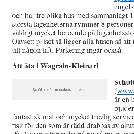
engel
och har tre olika hus med sammanlagt 1
största lägenheterna rymmer 8 personer 
väldigt mycket beroende på lägenhetssto
Oavsett priset så ligger alla husen så at
till någon lift. Parkering ingår också.
Att äta i Wagrain-Kleinarl
Schüt
(
www.s
Schüttalm är en matoas i backen.
är en 
bjuder
fantastisk mat och mycket trevlig servic
fisk för den som är rädd drabbas av akut
På väggen hänger det något så malplacer