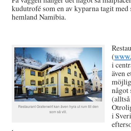
kudutrofé som en av kyparna tagit med s
hemland Namibia.
Resta
(
www.
i cent
även e
möjlig
något 
(allts
Otrolig
Restaurant Grafenwirt kan även hyra ut rum till den
som så vill.
i Sver
efters