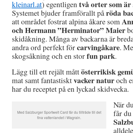
två orter som ä
kleinarl.at
) egentligen
röda ba
Systemet bjuder framförallt på
Ann
att området fostrat alpina åkare som
och Hermann ”Herminator” Maier
bo
skidåkning. Många av backarna är breda
carvingåkare
andra ord perfekt för
. Me
fun park
skogsåkning och en stor
.
österrikisk
gemü
Lägg till ett rejält mått
vacker natur
mat samt fantastiskt
och 
har du receptet på en lyckad skidvecka.
När du
får du
Med Salzburger Sportwelt Card får du tillträde till det
fina vattenlandet i Wagrain.
Salzb
alldel