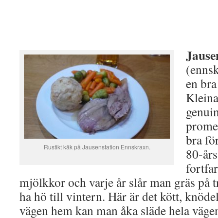
Jause
(ennsk
en bra
Kleina
genuin
promen
bra fö
Rustikt käk på Jausenstation Ennskraxn.
80-års
fortfa
mjölkkor och varje år slår man gräs på tra
ha hö till vintern. Här är det kött, knöde
vägen hem kan man åka släde hela väg