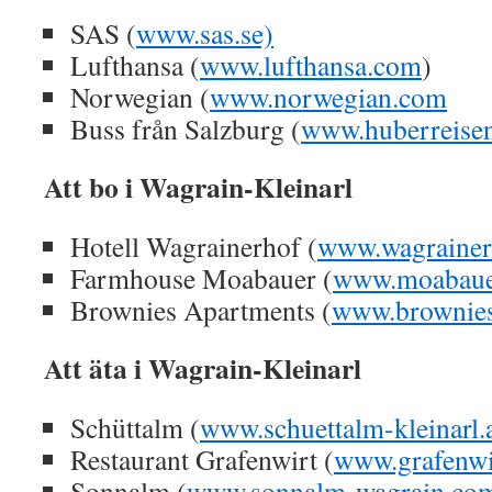
SAS (
www.sas.se)
Lufthansa (
www.lufthansa.com
)
Norwegian (
www.norwegian.com
Buss från Salzburg (
www.huberreisen
Att bo i Wagrain-Kleinarl
Hotell Wagrainerhof (
www.wagrainer
Farmhouse Moabauer (
www.moabauer
Brownies Apartments (
www.brownies
Att äta i Wagrain-Kleinarl
Schüttalm (
www.schuettalm-kleinarl.
Restaurant Grafenwirt (
www.grafenwi
Sonnalm (
www.sonnalm-wagrain.co