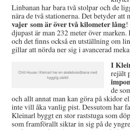
Linbanan har bara två stolpar och de li
nära de två stationerna. Det betyder att
vajer som är över två kilometer lång
!
djupast är man 232 meter över marken. 
och det finns också en utställning om l
gillar att nörda ner sig i avancerad meka
I Klei
rejält
Chill House i Kleinarl har en skateboardbana med
hygglig utsikt!
impon
de som
och allt annat man kan göra på skidor 
inte vill åka vanlig pist. Dessutom har 
Kleinarl byggt en stor raststuga som döpt
som framförallt siktar in sig på de yngr