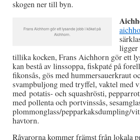
skogen ner till byn.
Aichh
aichho
Frans Aichhorn gör ett lysande jobb i köket på
Aichhorn.
särkla
ligger
tillika kocken, Frans Aichhorn gör ett 
kan bestå av linssoppa, fiskpaté på fore
fikonsås, gös med hummersauerkraut och
svampbuljong med tryffel, vaktel med vi
med potatis- och squashrösti, pepparro
med pollenta och portvinssås, sesamgla
plommonglass/pepparkaksdumpling/vi
havtorn.
Råvarorna kommer främst från lokala 