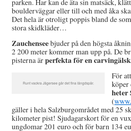
parken. Har kan de äta sin matsäck, klättr
boulderväggar eller till och med åka ska
Det hela är otroligt poppis bland de som 
stora skidkläder…
Zauchensee
bjuder på den högsta åknin
2 200 meter kommer man upp på. De br
perfekta för en carvingäls
pisterna är
För at
köper
Runt vackra Jägersee går det fina längdspår.
heter
(
www.
gäller i hela Salzburgområdet med 25 sk
kilometer pist! Sjudagarskort för en vux
ungdomar 201 euro och för barn 134 eu