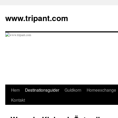
Hoppa
till
www.tripant.com
innehåll
Hem
Destinationsguider
Guldkorn
Homeexchange
Kontakt