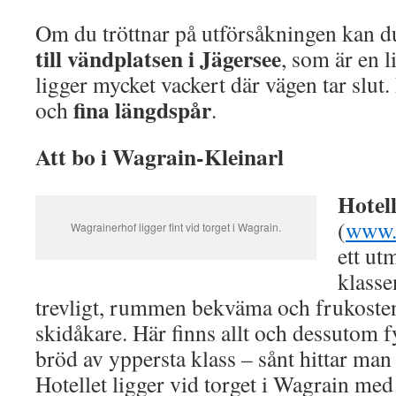
Om du tröttnar på utförsåkningen kan d
till vändplatsen i Jägersee
, som är en l
ligger mycket vackert där vägen tar slut. D
fina längdspår
och
.
Att bo i Wagrain-Kleinarl
Hotel
(
www.
Wagrainerhof ligger fint vid torget i Wagrain.
ett ut
klasse
trevligt, rummen bekväma och frukoste
skidåkare. Här finns allt och dessutom f
bröd av yppersta klass – sånt hittar man 
Hotellet ligger vid torget i Wagrain med