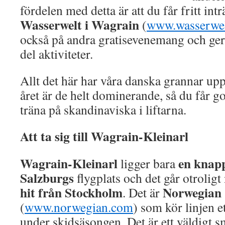
fördelen med detta är att du får fritt int
Wasserwelt i Wagrain
(
www.wasserwel
också på andra gratisevenemang och ger 
del aktiviteter.
Allt det här har våra danska grannar uppt
året är de helt dominerande, så du får g
träna på skandinaviska i liftarna.
Att ta sig till Wagrain-Kleinarl
Wagrain-Kleinarl
en knapp
ligger bara
Salzburgs
flygplats och det går otroli
hit från Stockholm
Norwegian
. Det är
(
www.norwegian.com
) som kör linjen e
under skidsäsongen. Det är ett väldigt smid