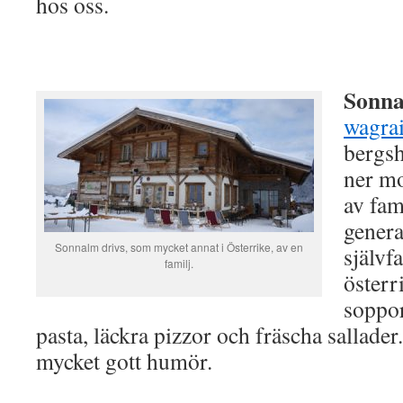
hos oss.
Sonn
wagra
bergsh
ner mo
av fam
genera
Sonnalm drivs, som mycket annat i Österrike, av en
självfa
familj.
österr
soppo
pasta, läckra pizzor och fräscha sallader
mycket gott humör.