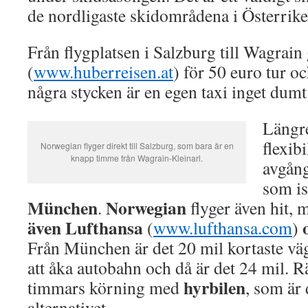
de nordligaste skidområdena i Österrike
Från flygplatsen i Salzburg till Wagrain 
(
www.huberreisen.at
) för 50 euro tur o
några stycken är en egen taxi inget dumt 
Längre
flexibi
Norwegian flyger direkt till Salzburg, som bara är en
knapp timme från Wagrain-Kleinarl.
avgång
som is
München
Norwegian
.
flyger även hit, 
även Lufthansa
(
www.lufthansa.com
)
Från München är det 20 mil kortaste vä
att åka autobahn och då är det 24 mil. 
hyrbilen
timmars körning med
, som är 
alternativet.