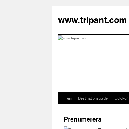
Hoppa
till
www.tripant.com
innehåll
Hem
Destinationsguider
Guldkor
Prenumerera