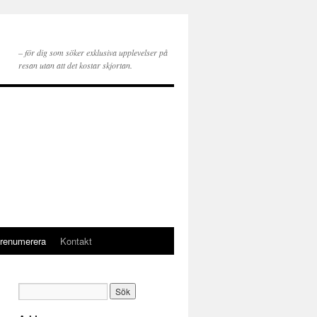
– för dig som söker exklusiva upplevelser på
resan utan att det kostar skjortan.
renumerera
Kontakt