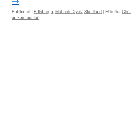
→
Publicerat i
Edinburgh
,
Mat och Dryck
,
Skottland
|
Etiketter
Choc
en kommentar