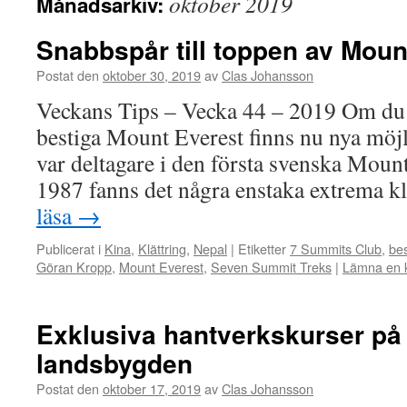
oktober 2019
Månadsarkiv:
Snabbspår till toppen av Moun
Postat den
oktober 30, 2019
av
Clas Johansson
Veckans Tips – Vecka 44 – 2019 Om du 
bestiga Mount Everest finns nu nya möjli
var deltagare i den första svenska Moun
1987 fanns det några enstaka extrema 
läsa
→
Publicerat i
Kina
,
Klättring
,
Nepal
|
Etiketter
7 Summits Club
,
be
Göran Kropp
,
Mount Everest
,
Seven Summit Treks
|
Lämna en 
Exklusiva hantverkskurser på 
landsbygden
Postat den
oktober 17, 2019
av
Clas Johansson