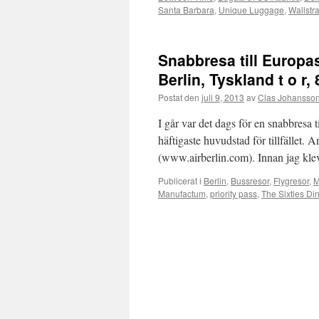
Santa Barbara
,
Unique Luggage
,
Wallstr
Snabbresa till Europa
Berlin, Tyskland t o r, 
Postat den
juli 9, 2013
av
Clas Johansso
I går var det dags för en snabbresa 
häftigaste huvudstad för tillfället.
(www.airberlin.com). Innan jag kl
Publicerat i
Berlin
,
Bussresor
,
Flygresor
,
M
Manufactum
,
priority pass
,
The Sixties Di