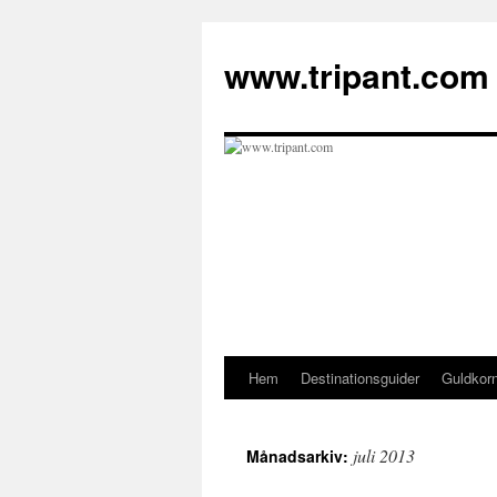
Hoppa
till
www.tripant.com
innehåll
Hem
Destinationsguider
Guldkor
juli 2013
Månadsarkiv: