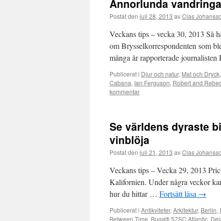
Annorlunda vandringar
Postat den
juli 28, 2013
av
Clas Johanss
Veckans tips – vecka 30, 2013 Så hä
om Brysselkorrespondenten som ble
många år rapporterade journalist
Publicerat i
Djur och natur
,
Mat och Dryck
Cabana
,
Ian Ferguson
,
Robert and Rebe
kommentar
Se världens dyraste b
vinblöja
Postat den
juli 21, 2013
av
Clas Johanss
Veckans tips – Vecka 29, 2013 Pricka
Kalifornien. Under några veckor kan 
hur du hittar …
Fortsätt läsa
→
Publicerat i
Antikviteter
,
Arkitektur
,
Berlin
,
Between Time
,
Bugatti 57SC Atlantic
,
Del