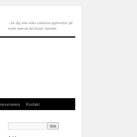
– för dig som söker exklusiva upplevelser på
resan utan att det kostar skjortan.
renumerera
Kontakt