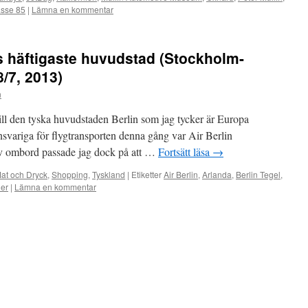
asse 85
|
Lämna en kommentar
s häftigaste huvudstad (Stockholm-
8/7, 2013)
n
till den tyska huvudstaden Berlin som jag tycker är Europa
 Ansvariga för flygtransporten denna gång var Air Berlin
ev ombord passade jag dock på att …
Fortsätt läsa
→
at och Dryck
,
Shopping
,
Tyskland
|
Etiketter
Air Berlin
,
Arlanda
,
Berlin Tegel
,
ner
|
Lämna en kommentar