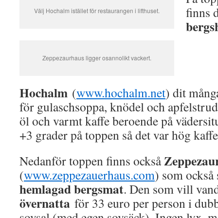
finns 
Välj Hochalm istället för restaurangen i lifthuset.
bergs
Zeppezaurhaus ligger osannolikt vackert.
Hochalm
(
www.hochalm.net
) dit mång
för gulaschsoppa, knödel och apfelstrud
öl och varmt kaffe beroende på vädersitu
+3 grader på toppen så det var hög kaf
Zeppezau
Nedanför toppen finns också
(
www.zeppezauerhaus.com
) som också 
hemlagad bergsmat
. Den som vill vand
övernatta
för 33 euro per person i dub
sovsal (med egen sovsäck). Ingen lyx, 