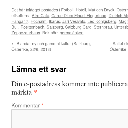
Det här inlägget postades i
Fotboll
,
Hotell
,
Mat och Dryck
,
Österr
etiketterna
Afro Café
,
Carpe Diem Finest Fingerfood
,
Dietrich M
Hangar 7
,
Hochalm
,
Ikarus
,
Jari Vesivalo
,
Leo Königsberg
,
Magn
Bull
,
Rosittenbach
,
Salzburg
,
Salzburg Card
,
Sternbräu
,
Unters
Zeppezaurhaus
. Bokmärk
permalänken
.
←
Blandar ny och gammal kultur (Salzburg,
Saltet 
Österrike, 22/6, 2018)
Österrike
Lämna ett svar
Din e-postadress kommer inte publicera
*
märkta
Kommentar
*