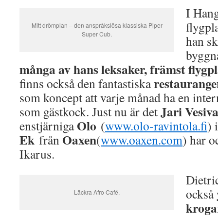
I Hang
flygpl
Mitt drömplan – den anspråkslösa klassiska Piper
Super Cub.
han sk
byggn
många av hans leksaker, främst flygpl
restaurang
finns också den fantastiska
som koncept att varje månad ha en inter
Jari Vesiva
som gästkock. Just nu är det
Olo
enstjärniga
(
www.olo-ravintola.fi
) 
Ek
Oaxen
från
(
www.oaxen.com
) har o
Ikarus.
Dietri
också
Läckra Afro Café.
kroga