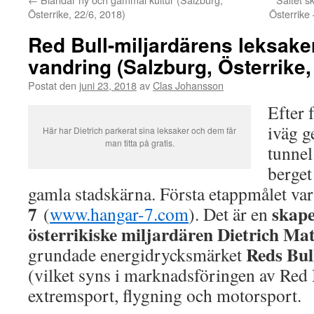
Österrike, 22/6, 2018)
Österrike
Red Bull-miljardärens leksake
vandring (Salzburg, Österrike,
Postat den
juni 23, 2018
av
Clas Johansson
Efter 
iväg 
Här har Dietrich parkerat sina leksaker och dem får
man titta på gratis.
tunne
berge
gamla stadskärna. Första etappmålet va
7
skape
(
www.hangar-7.com
). Det är en
österrikiske miljardären Dietrich Mat
Reds Bu
grundade energidrycksmärket
(vilket syns i marknadsföringen av Red 
extremsport, flygning och motorsport.