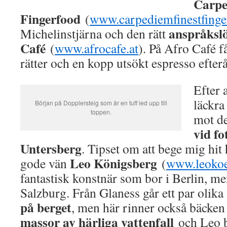
Carpe
Fingerfood
(
www.carpediemfinestfing
anspråksl
Michelinstjärna och den rätt
Café
(
www.afrocafe.at
). På Afro Café 
rätter och en kopp utsökt espresso efteråt
Efter 
läckra
Början på Dopplersteig som är en tuff led upp till
toppen.
mot de
vid fo
Untersberg
. Tipset om att bege mig hit 
Leo Königsberg
gode vän
(
www.leokoe
fantastisk konstnär som bor i Berlin, 
Salzburg. Från Glaness går ett par olika
på berget
, men här rinner också bäcke
massor av härliga vattenfall
och Leo 