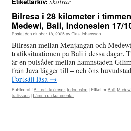
skotrar
Etikettarkiv:
Bilresa i 28 kilometer i timme
Medewi, Bali, Indonesien 17/1
Postat den
oktober 18, 2025
av
Clas Johansson
Bilresan mellan Menjangan och Medewi 
trafiksituationen på Bali i dessa dagar. T
är en pulsåder mellan hamnstaden Gilim
från Java lägger till – och öns huvudst
Fortsätt läsa
→
Publicerat i
Bil- och taxiresor
,
Indonesien
|
Etiketter
Bali
,
Medew
trafikkaos
|
Lämna en kommentar