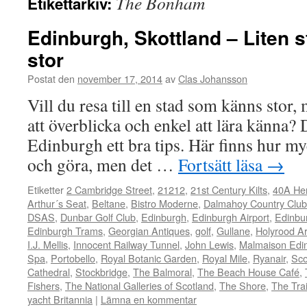
The Bonham
Etikettarkiv:
Edinburgh, Skottland – Liten 
stor
Postat den
november 17, 2014
av
Clas Johansson
Vill du resa till en stad som känns stor,
att överblicka och enkel att lära känna? 
Edinburgh ett bra tips. Här finns hur my
och göra, men det …
Fortsätt läsa
→
Etiketter
2 Cambridge Street
,
21212
,
21st Century Kilts
,
40A Her
Arthur´s Seat
,
Beltane
,
Bistro Moderne
,
Dalmahoy Country Club
DSAS
,
Dunbar Golf Club
,
Edinburgh
,
Edinburgh Airport
,
Edinbu
Edinburgh Trams
,
Georgian Antiques
,
golf
,
Gullane
,
Holyrood Ar
I.J. Mellis
,
Innocent Railway Tunnel
,
John Lewis
,
Malmaison Edi
Spa
,
Portobello
,
Royal Botanic Garden
,
Royal Mile
,
Ryanair
,
Sco
Cathedral
,
Stockbridge
,
The Balmoral
,
The Beach House Café
,
Fishers
,
The National Galleries of Scotland
,
The Shore
,
The Trai
yacht Britannia
|
Lämna en kommentar