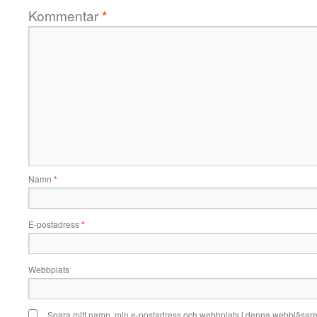
Kommentar
*
Namn
*
E-postadress
*
Webbplats
Spara mitt namn, min e-postadress och webbplats i denna webbläsare t