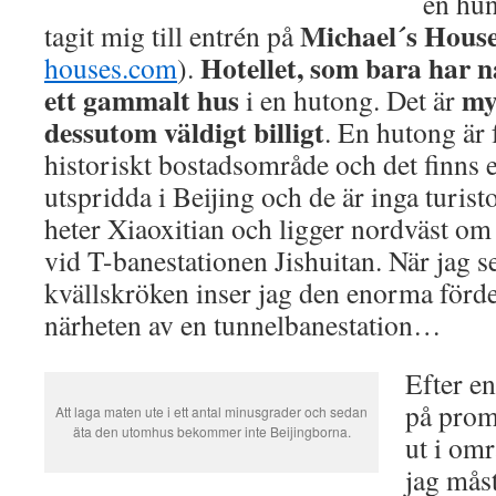
en hun
Michael´s Hous
tagit mig till entrén på
Hotellet, som bara har nå
houses.com
).
ett gammalt hus
mys
i en hutong. Det är
dessutom väldigt billigt
. En hutong är 
historiskt bostadsområde och det finns e
utspridda i Beijing och de är inga turis
heter Xiaoxitian och ligger nordväst o
vid T-banestationen Jishuitan. När jag se
kvällskröken inser jag den enorma förde
närheten av en tunnelbanestation…
Efter e
på prom
Att laga maten ute i ett antal minusgrader och sedan
äta den utomhus bekommer inte Beijingborna.
ut i omr
jag mås