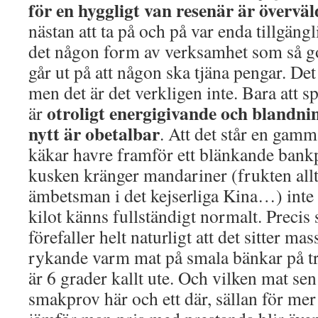
för en hyggligt van resenär är övervä
nästan att ta på och på var enda tillgän
det någon form av verksamhet som så g
går ut på att någon ska tjäna pengar. Det
men det är det verkligen inte. Bara att 
otroligt energigivande och blandn
är
nytt är obetalbar
. Att det står en gamm
käkar havre framför ett blänkande bank
kusken kränger mandariner (frukten all
ämbetsman i det kejserliga Kina…) inte
kilot känns fullständigt normalt. Precis
förefaller helt naturligt att det sitter ma
rykande varm mat på smala bänkar på tro
är 6 grader kallt ute. Och vilken mat sen
smakprov här och ett där, sällan för me