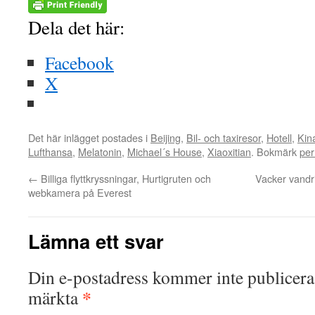
Dela det här:
Facebook
X
Det här inlägget postades i
Beijing
,
Bil- och taxiresor
,
Hotell
,
Kin
Lufthansa
,
Melatonin
,
Michael´s House
,
Xiaoxitian
. Bokmärk
pe
←
Billiga flyttkryssningar, Hurtigruten och
Vacker vandr
webkamera på Everest
Lämna ett svar
Din e-postadress kommer inte publicera
*
märkta