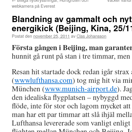
webkamera på Everest
Blandning av gammalt och nytt
energikick (Beijing, Kina, 25/1
Postat den
november 25, 2011
av
Clas Johansson
Första gången i Beijing, man garantera
hunnit gå runt på stan i tre timmar, men 
Resan hit startade dock redan igår strax
(
wwwlufthansa.com
) tog mig hit via mi
München (
www.munich-airport.de
). Ja
den idealiska flygplatsen – nybyggd med 
flöde, inte för stor och lagom mycket att
man har ett par timmar att slå ihjäl mell
Lufthansa levererade som vanligt enligt
flighten mellan München och Beijing. J