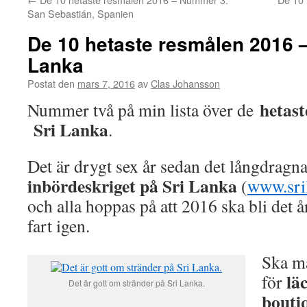
San Sebastián, Spanien
De 10 hetaste resmålen 2016 
Lanka
Postat den
mars 7, 2016
av
Clas Johansson
hetast
Nummer två på min lista över de
Sri Lanka
.
Det är drygt sex år sedan det långdragn
inbördeskriget på Sri Lanka
(
www.sril
och alla hoppas på att 2016 ska bli det å
fart igen.
Ska m
lä
för
Det är gott om stränder på Sri Lanka.
bouti