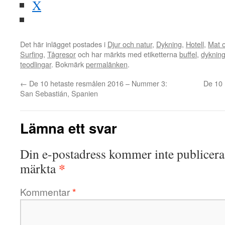
X
Det här inlägget postades i
Djur och natur
,
Dykning
,
Hotell
,
Mat 
Surfing
,
Tågresor
och har märkts med etiketterna
buffel
,
dyknin
teodlingar
. Bokmärk
permalänken
.
←
De 10 hetaste resmålen 2016 – Nummer 3:
De 10 
San Sebastián, Spanien
Lämna ett svar
Din e-postadress kommer inte publicera
*
märkta
Kommentar
*