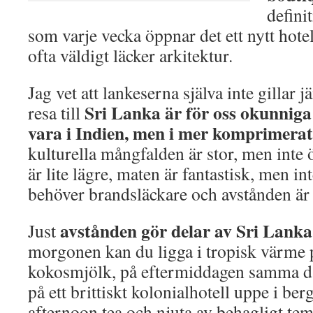
definit
som varje vecka öppnar det ett nytt hot
ofta väldigt läcker arkitektur.
Jag vet att lankeserna själva inte gillar 
Sri Lanka är för oss okunniga 
resa till
vara i Indien, men i mer komprimera
kulturella mångfalden är stor, men inte
är lite lägre, maten är fantastisk, men int
behöver brandsläckare och avstånden är
avstånden gör delar av Sri Lank
Just
morgonen kan du ligga i tropisk värme 
kokosmjölk, på eftermiddagen samma dag 
på ett brittiskt kolonialhotell uppe i be
afternoon tea och njuta av behagligt te