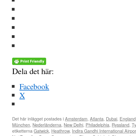
Dela det här:
Facebook
X
Det här inlägget postades i
Amsterdam
,
Atlanta
,
Dubai
,
England
München
,
Nederländerna
,
New Delhi
,
Philadelphia
,
Ryssland
,
Ty
etiketterna
Gatwick
,
Heathrow
,
Indira Gandhi International Airpor