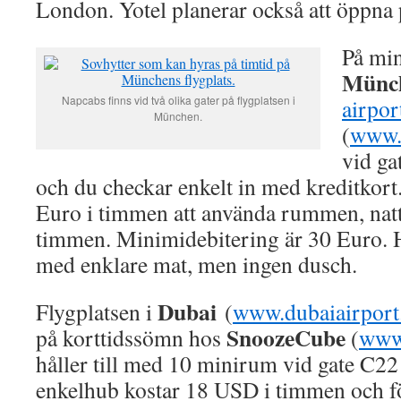
London. Yotel planerar också att öppna
På min
Münc
Napcabs finns vid två olika gater på flygplatsen i
airpor
München.
(
www.
vid g
och du checkar enkelt in med kreditkort.
Euro i timmen att använda rummen, natt
timmen. Minimidebitering är 30 Euro. 
med enklare mat, men ingen dusch.
Dubai
Flygplatsen i
(
www.dubaiairpor
SnoozeCube
på korttidssömn hos
(
www
håller till med 10 minirum vid gate C22 
enkelhub kostar 18 USD i timmen och fö