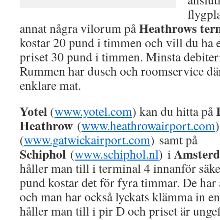
flygpl
Heathrows ter
annat några vilorum på
kostar 20 pund i timmen och vill du ha 
priset 30 pund i timmen. Minsta debiter
Rummen har dusch och roomservice där 
enklare mat.
Yotel
(
www.yotel.com
) kan du hitta på
Heathrow
(
www.heathrowairport.com
)
(
www.gatwickairport.com
) samt på
Schiphol
Amster
(
www.schiphol.nl
) i
håller man till i terminal 4 innanför säk
pund kostar det för fyra timmar. De ha
och man har också lyckats klämma in en
håller man till i pir D och priset är un