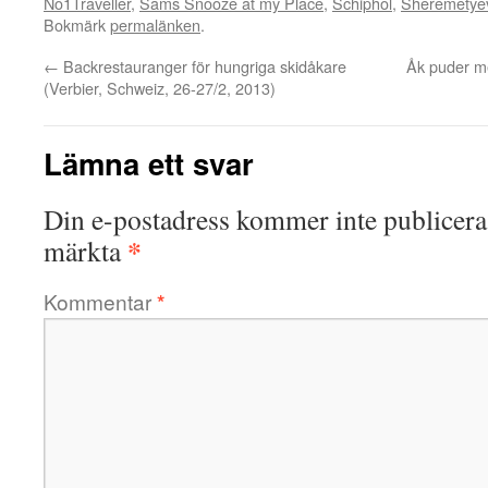
No1Traveller
,
Sams Snooze at my Place
,
Schiphol
,
Sheremetye
Bokmärk
permalänken
.
←
Backrestauranger för hungriga skidåkare
Åk puder me
(Verbier, Schweiz, 26-27/2, 2013)
Lämna ett svar
Din e-postadress kommer inte publicera
*
märkta
Kommentar
*