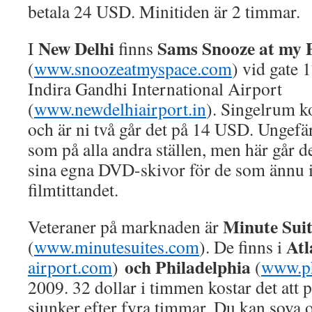
betala 24 USD. Minitiden är 2 timmar.
New Delhi
Sams Snooze at my 
I
finns
(
www.snoozeatmyspace.com
) vid gate 
Indira Gandhi International Airport
(
www.newdelhiairport.in
). Singelrum 
och är ni två går det på 14 USD. Ungef
som på alla andra ställen, men här går de
sina egna DVD-skivor för de som ännu i
filmtittandet.
Minute Suit
Veteraner på marknaden är
Atl
(
www.minutesuites.com
). De finns i
och Philadelphia
airport.com
)
(
www.ph
2009. 32 dollar i timmen kostar det att p
sjunker efter fyra timmar. Du kan sova o