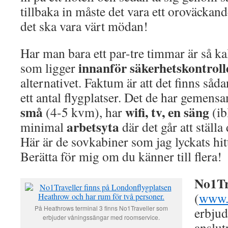
tillbaka in måste det vara ett oroväckand
det ska vara värt mödan!
Har man bara ett par-tre timmar är så k
innanför säkerhetskontroll
som ligger
alternativet. Faktum är att det finns så
ett antal flygplatser. Det de har gemensam
små
wifi, tv, en säng
(4-5 kvm), har
(ib
arbetsyta
minimal
där det går att ställ
Här är de sovkabiner som jag lyckats hit
Berätta för mig om du känner till flera!
No1Tr
(
www.
På Heathrows terminal 3 finns No1Traveller som
erbjud
erbjuder våningssängar med roomservice.
anslut