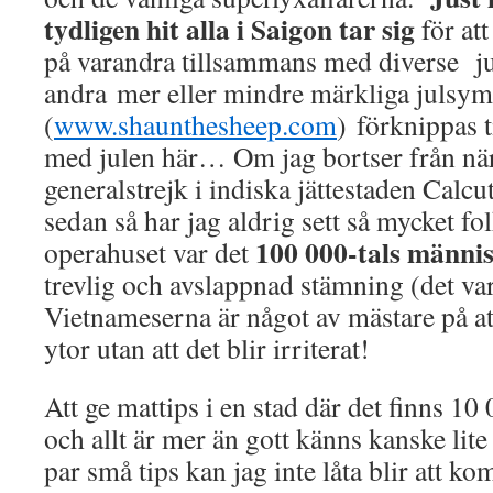
tydligen hit alla i Saigon tar sig
för att
på varandra tillsammans med diverse j
andra mer eller mindre märkliga julsym
(
www.shaunthesheep.com
) förknippas t
med julen här… Om jag bortser från när
generalstrejk i indiska jättestaden Calcu
sedan så har jag aldrig sett så mycket f
100 000-tals männi
operahuset var det
trevlig och avslappnad stämning (det var
Vietnameserna är något av mästare på a
ytor utan att det blir irriterat!
Att ge mattips i en stad där det finns 10
och allt är mer än gott känns kanske lite
par små tips kan jag inte låta blir att 