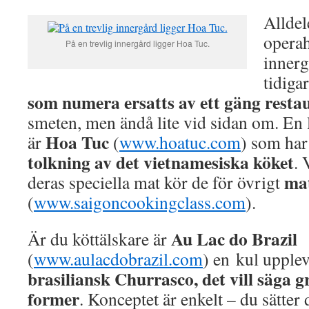
Alldel
operah
På en trevlig innergård ligger Hoa Tuc.
innerg
tidiga
som numera ersatts av ett gäng resta
smeten, men ändå lite vid sidan om. En 
Hoa Tuc
är
(
www.hoatuc.com
) som har
tolkning av det vietnamesiska köket
. 
ma
deras speciella mat kör de för övrigt
(
www.saigoncookingclass.com
).
Au Lac do Brazil
Är du köttälskare är
(
www.aulacdobrazil.com
) en kul upplev
brasiliansk Churrasco, det vill säga gri
former
. Konceptet är enkelt – du sätter 