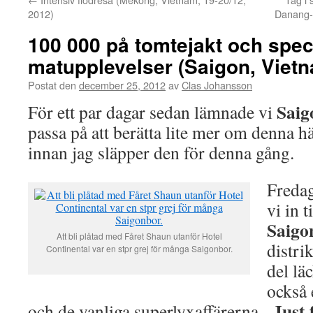
2012)
Danang-
100 000 på tomtejakt och spec
matupplevelser (Saigon, Vietn
Postat den
december 25, 2012
av
Clas Johansson
Saig
För ett par dagar sedan lämnade vi
passa på att berätta lite mer om denna h
innan jag släpper den för denna gång.
Fredag
vi in t
Saigo
Att bli plåtad med Fåret Shaun utanför Hotel
distrik
Continental var en stpr grej för många Saigonbor.
del lä
också e
Just 
och de vanliga superlyxaffärerna.