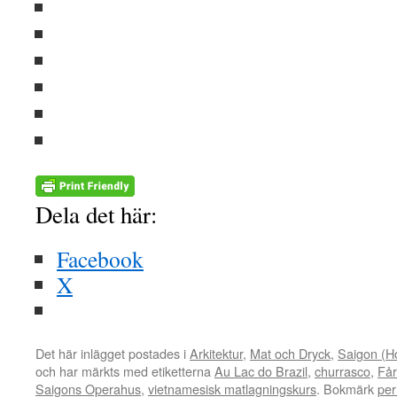
Dela det här:
Facebook
X
Det här inlägget postades i
Arkitektur
,
Mat och Dryck
,
Saigon (Ho
och har märkts med etiketterna
Au Lac do Brazil
,
churrasco
,
Får
Saigons Operahus
,
vietnamesisk matlagningskurs
. Bokmärk
pe