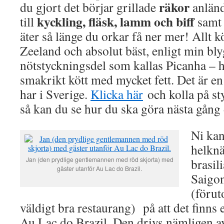
räkor
du gjort det börjar grillade
anländ
kyckling, fläsk, lamm och biff
till
samt 
äter så länge du orkar få ner mer! Allt 
Zeeland och absolut bäst, enligt min b
nötstyckningsdel som kallas Picanha – 
smakrikt kött med mycket fett. Det är en
har i Sverige.
Klicka här
och kolla på s
så kan du se hur du ska göra nästa gång 
Ni kan
helknä
Jan (den prydlige gentlemannen med röd skjorta) med
brasil
gäster utanför Au Lac do Brazil.
Saigon
(förut
väldigt bra restaurang) på att det finns
Au Lac do Brazil. Den drivs nämligen 