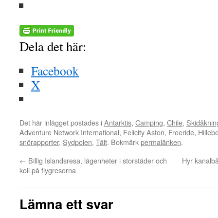
Dela det här:
Facebook
X
Det här inlägget postades i
Antarktis
,
Camping
,
Chile
,
Skidåknin
Adventure Network International
,
Felicity Aston
,
Freeride
,
Hilleb
snörapporter
,
Sydpolen
,
Tält
. Bokmärk
permalänken
.
←
Billig Islandsresa, lägenheter i storstäder och
Hyr kanalbå
koll på flygresorna
Lämna ett svar