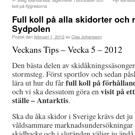
koll på flygresorna
Full koll på alla skidorter och r
Sydpolen
Postat den
februari 1, 2012
av
Clas Johansson
Veckans Tips – Vecka 5 – 2012
Den bästa delen av skidåkningssäsonge
stormsteg. Först sportlov och sedan pås
full koll på förhållan
lära ut hur du får
visit på et
och vi ska dessutom göra en
ställe – Antarktis
.
Ska du åka skidor i Sverige krävs det ju
våldsammare marknadsundersökningar f
skidbacke och i slutänden väljer ju ändå d