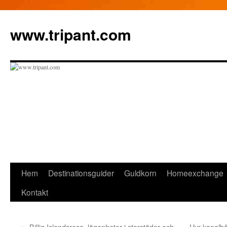
Hoppa
till
www.tripant.com
innehåll
Hem
Destinationsguider
Guldkorn
Homeexchange
Kontakt
←
Billig Islandsresa, lägenheter i storstäder och
Hyr kanalbå