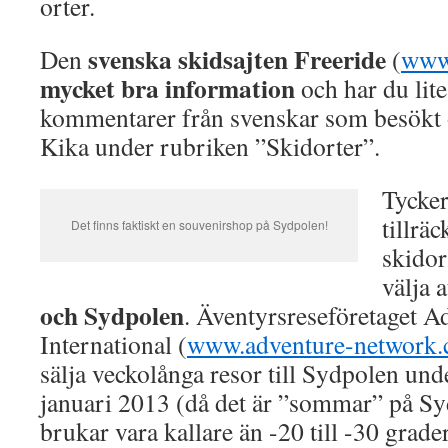
orter.
svenska skidsajten Freeride
Den
(
www.
mycket bra information
och har du lite
kommentarer från svenskar som besökt o
Kika under rubriken ”Skidorter”.
Tycker
tillräc
Det finns faktiskt en souvenirshop på Sydpolen!
skidor
välja 
och Sydpolen
. Äventyrsreseföretaget 
International (
www.adventure-network
sälja veckolånga resor till Sydpolen u
januari 2013 (då det är ”sommar” på Sy
brukar vara kallare än -20 till -30 gra