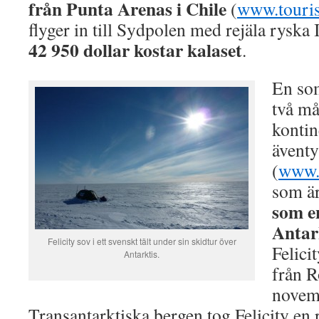
från Punta Arenas i Chile
(
www.touri
flyger in till Sydpolen med rejäla ryska 
42 950 dollar kostar kalaset
.
En som
två må
kontin
ävent
(
www.f
som ä
som e
Antar
Felicity sov i ett svenskt tält under sin skidtur över
Felici
Antarktis.
från R
novemb
Transantarktiska bergen tog Felicity en 