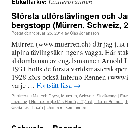
Lauterbrunnen
Etikettarkiv:
Största utförstävlingen och 
bergstopp (Mürren, Schweiz, 2
Postat den
februari 25, 2014
av
Clas Johansson
Mürren (www.muerren.ch) där jag just 
alpina tävlingsåkningens vagga. Här sta
slalombanan av engelsmannen Arnold L
1931 hölls de första världsmästerskapen
1928 körs också Inferno Rennen (www.
varje …
Fortsätt läsa
→
Publicerat i
Mat och Dryck
,
Museum
,
Schweiz
,
Skidåkning
|
Etik
Lazenby
,
I Hennes Majestäts Hemliga Tjänst
,
Inferno Rennen
,
J
Gloria
,
Schilthorn
|
Lämna en kommentar