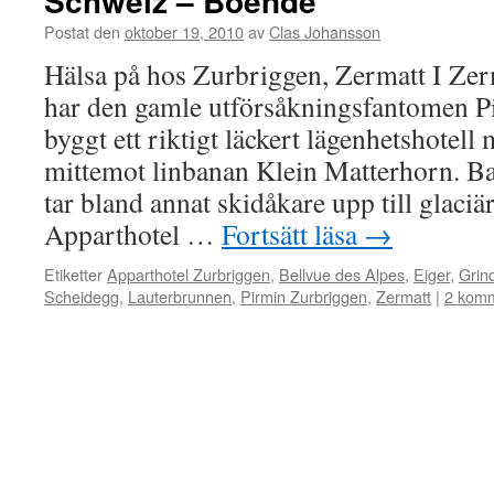
Schweiz – Boende
Postat den
oktober 19, 2010
av
Clas Johansson
Hälsa på hos Zurbriggen, Zermatt I Ze
har den gamle utförsåkningsfantomen 
byggt ett riktigt läckert lägenhetshotell
mittemot linbanan Klein Matterhorn. Ba
tar bland annat skidåkare upp till glaciä
Apparthotel …
Fortsätt läsa
→
Etiketter
Apparthotel Zurbriggen
,
Bellvue des Alpes
,
Eiger
,
Grin
Scheidegg
,
Lauterbrunnen
,
Pirmin Zurbriggen
,
Zermatt
|
2 komm