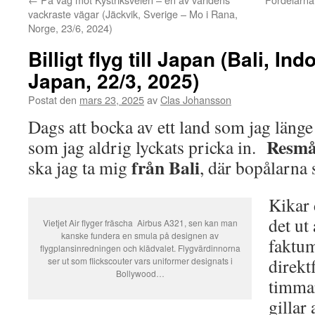
vackraste vägar (Jäckvik, Sverige – Mo i Rana,
Norge, 23/6, 2024)
Billigt flyg till Japan (Bali, I
Japan, 22/3, 2025)
Postat den
mars 23, 2025
av
Clas Johansson
Dags att bocka av ett land som jag länge 
Resmå
som jag aldrig lyckats pricka in.
från Bali
ska jag ta mig
, där bopålarna st
Kikar 
det ut
Vietjet Air flyger fräscha Airbus A321, sen kan man
kanske fundera en smula på designen av
faktum
flygplansinredningen och klädvalet. Flygvärdinnorna
direkt
ser ut som flickscouter vars uniformer designats i
Bollywood…
timmar
gillar