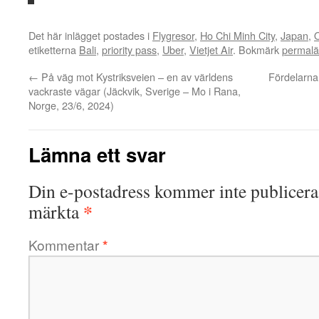
Det här inlägget postades i
Flygresor
,
Ho Chi Minh City
,
Japan
,
etiketterna
Bali
,
priority pass
,
Uber
,
Vietjet Air
. Bokmärk
permal
←
På väg mot Kystriksveien – en av världens
Fördelarna
vackraste vägar (Jäckvik, Sverige – Mo i Rana,
Norge, 23/6, 2024)
Lämna ett svar
Din e-postadress kommer inte publicera
*
märkta
Kommentar
*