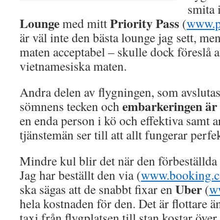
smita 
Lounge
Priority Pass
med mitt
(
www.p
är väl inte den bästa lounge jag sett, me
maten acceptabel – skulle dock föreslå at
vietnamesiska maten.
Andra delen av flygningen, som avslutas
embarkeringen är 
sömnens tecken och
en enda person i kö och effektiva samt a
tjänstemän ser till att allt fungerar perfe
Mindre kul blir det när den förbeställda
Jag har beställt den via (
www.booking.
Uber
ska sägas att de snabbt fixar en
(
w
hela kostnaden för den. Det är flottare ä
taxi från flygplatsen till stan kostar öve