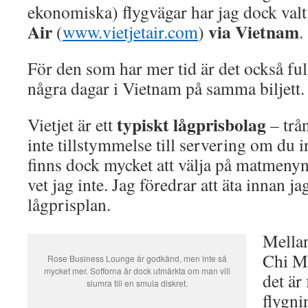
ekonomiska) flygvägar har jag dock valt
Air
via Vietnam
(
www.vietjetair.com
)
.
För den som har mer tid är det också full
några dagar i Vietnam på samma biljett.
typiskt lågprisbolag
Vietjet är ett
– trå
inte tillstymmelse till servering om du in
finns dock mycket att välja på matmeny
vet jag inte. Jag föredrar att äta innan ja
lågprisplan.
Mellan
Chi M
Rose Business Lounge är godkänd, men inte så
mycket mer. Sofforna är dock utmärkta om man vill
det är
slumra till en smula diskret.
flygni