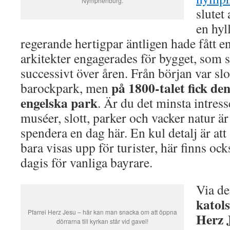
Nymphenburg.
slutet
en hyl
regerande hertigpar äntligen hade fått en
arkitekter engagerades för bygget, som 
successivt över åren. Från början var sl
på 1800-talet fick de
barockpark, men
engelska park
. Är du det minsta intress
muséer, slott, parker och vacker natur är 
spendera en dag här. En kul detalj är att 
bara visas upp för turister, här finns o
dagis för vanliga bayrare.
Via de
katol
Pfarrei Herz Jesu – här kan man snacka om att öppna
Herz 
dörrarna till kyrkan står vid gavel!