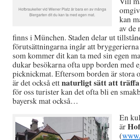
Vill m
omgive
Hofbraukeller vid Wiener Platz är bara en av många
Biergarten dit du kan ta med egen mat.
kan ma
av de
finns i München. Staden delar ut tillstån
förutsättningarna ingår att bryggerierna 
som kommer dit kan ta med sin egen ma
dukar besökarna ofta upp borden med 
picknickmat. Eftersom borden är stora
naturligt sätt att träf
är det också ett
för oss turister kan det ofta bli en sma
bayersk mat också…
En kul
Hof
är
(
www.h