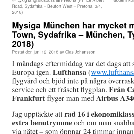
Road, Sydafrika – Beufort West – Pretoria, 3/4,
2018)
Mysiga München har mycket 
Town, Sydafrika – München, Ty
2018)
Postat den
juni 12, 2018
av
Clas Johansson
I måndags eftermiddag var det dags att sä
Lufthansa
Europa igen.
(
www.lufthans
flygvärd och bjöd inte på några överras
Från Ca
service och ett fräscht flygplan.
Frankfurt
Airbus A34
flyger man med
rad 16 i ekonomiklas
Jag upptäckte att
extra benutrymme
och om man snabbar 
via nätet – som öppnar 24 timmar innan