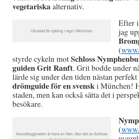
vegetariska
alternativ.
Efter 
jag u
Utrustad för cykling i regn i München.
Brom
(
www.
Schloss Nymphenbur
styrde cykeln mot
guiden Grit Ranft
. Grit bodde under n
lärde sig under den tiden nästan perfekt
drömguide för en svensk
i München! H
staden, men kan också sätta det i perspe
besökare.
Nymp
(
www.
Huvudbyggnaden är bara en liten, liten del av Schloss
nymph