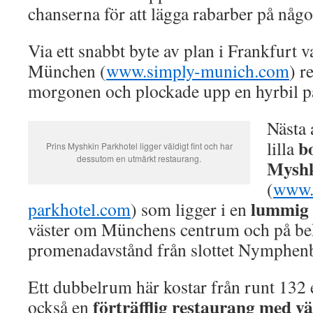
chanserna för att lägga rabarber på någon
Via ett snabbt byte av plan i Frankfurt 
München (
www.simply-munich.com
) r
morgonen och plockade upp en hyrbil på
Nästa 
b
lilla
Prins Myshkin Parkhotel ligger väldigt fint och har
dessutom en utmärkt restaurang.
Myshk
(
www.
lummig 
parkhotel.com
) som ligger i en
väster om Münchens centrum och på b
promenadavstånd från slottet Nymphen
Ett dubbelrum här kostar från runt 132 
förträfflig restaurang med v
också en