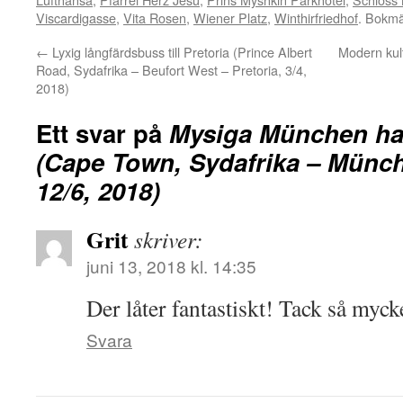
Viscardigasse
,
Vita Rosen
,
Wiener Platz
,
Winthirfriedhof
. Bokm
←
Lyxig långfärdsbuss till Pretoria (Prince Albert
Modern kul
Road, Sydafrika – Beufort West – Pretoria, 3/4,
2018)
Ett svar på
Mysiga München ha
(Cape Town, Sydafrika – Münch
12/6, 2018)
Grit
skriver:
juni 13, 2018 kl. 14:35
Der låter fantastiskt! Tack så myck
Svara