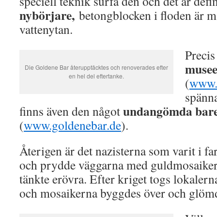
speciell teknik surfa den och det är defi
nybörjare,
betongblocken i floden är 
vattenytan.
Precis
musee
Die Goldene Bar återupptäcktes och renoverades efter
en hel del eftertanke.
(
www.
spänna
undangömda bare
finns även den något
(
www.goldenebar.de
).
Återigen är det nazisterna som varit i f
och prydde väggarna med guldmosaiker 
tänkte erövra. Efter kriget togs lokaler
och mosaikerna byggdes över och glömd