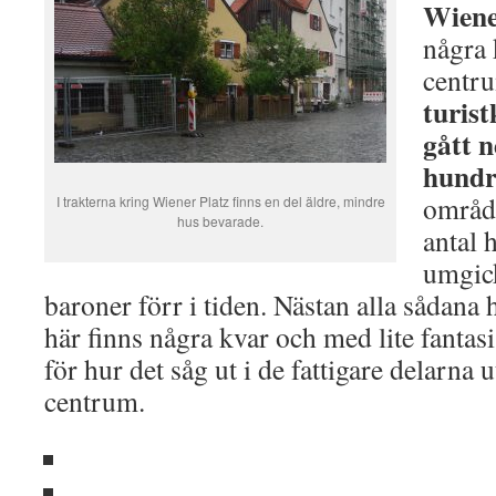
Wiene
några 
centr
turis
gått 
hundr
område
I trakterna kring Wiener Platz finns en del äldre, mindre
hus bevarade.
antal 
umgic
baroner förr i tiden. Nästan alla sådana 
här finns några kvar och med lite fantasi
för hur det såg ut i de fattigare delarn
centrum.