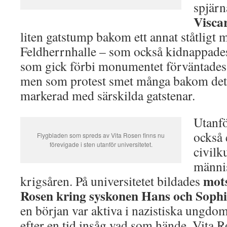
spjärn
Visca
liten gatstump bakom ett annat ståtligt
Feldherrnhalle – som också kidnappades
som gick förbi monumentet förväntades 
men som protest smet många bakom det
markerad med särskilda gatstenar.
Utanfö
också 
Flygbladen som spreds av Vita Rosen finns nu
förevigade i sten utanför universitetet.
civilk
männi
mot
krigsåren. På universitetet bildades
Rosen kring syskonen Hans och Sophi
en början var aktiva i nazistiska ungdo
efter en tid insåg vad som hände. Vita 