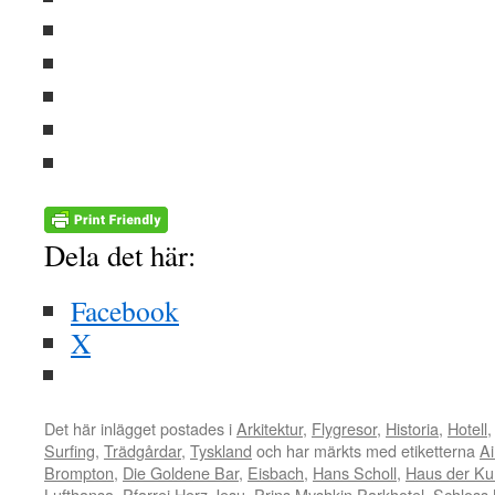
Dela det här:
Facebook
X
Det här inlägget postades i
Arkitektur
,
Flygresor
,
Historia
,
Hotell
Surfing
,
Trädgårdar
,
Tyskland
och har märkts med etiketterna
A
Brompton
,
Die Goldene Bar
,
Eisbach
,
Hans Scholl
,
Haus der Ku
Lufthansa
,
Pfarrei Herz Jesu
,
Prins Myshkin Parkhotel
,
Schloss