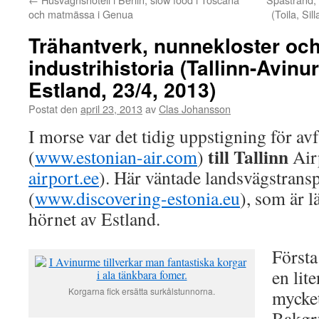
och matmässa i Genua
(Toila, Si
Trähantverk, nunnekloster och
industrihistoria (Tallinn-Avi
Estland, 23/4, 2013)
Postat den
april 23, 2013
av
Clas Johansson
I morse var det tidig uppstigning för a
till Tallinn
(
www.estonian-air.com
)
Air
airport.ee
). Här väntade landsvägstransp
(
www.discovering-estonia.eu
), som är l
hörnet av Estland.
Första
en lit
Korgarna fick ersätta surkålstunnorna.
mycke
Bakgru