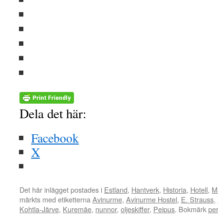
Dela det här:
Facebook
X
Det här inlägget postades i
Estland
,
Hantverk
,
Historia
,
Hotell
,
M
märkts med etiketterna
Avinurme
,
Avinurme Hostel
,
E. Strauss
,
Kohtla-Järve
,
Kuremäe
,
nunnor
,
oljeskiffer
,
Peipus
. Bokmärk
pe