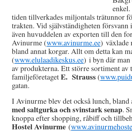
enkel.
tiden tillverkades miljontals trätunnor f
trakten. Vid självständigheten försvann 
även huvuddelen av exporten till den fo
Avinurme (
www.avinurme.ee
) växlade 
bland annat korgar. Allt om detta kan m
(
www.elulaadikeskus.ee
) i byn där man
av produkterna. Ett större sortiment av 
E. Strauss
familjeföretaget
(
www.puidu
gatan.
I Avinurme blev det också lunch, bland
med saltgurka och svinstark senap
. S
knoppa efter shopping, råbiff och tillbehö
Hostel Avinurme
(
www.avinurmehoste