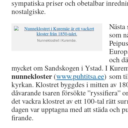
sympatiska priser och obetalbar inredn
nostalgiske.
Nästa 
som nå
Nunneklostret i Kuremäe.
Peipus
Europa
och dä
mycket om Sandskogen i Ystad. I Kuremä
nunnekloster
(
www.puhtitsa.ee
) som ti
kyrkan. Klostret byggdes i mitten av 180
dåvarande tsaren försökte ”ryssifiera” 
det vackra klostret av ett 100-tal rätt 
dagen var upptagna med att städa och pu
firande.