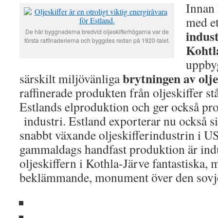
Innan 
med et
indust
De här byggnaderna bredvid oljeskifferhögarna var de
första raffinaderierna och byggdes redan på 1920-talet.
Kohtl
uppbyg
brytningen av olje
särskilt miljövänliga
raffinerade produkten från oljeskiffer stå
Estlands elproduktion och ger också pro
industri. Estland exporterar nu också si
snabbt växande oljeskifferindustrin i U
gammaldags handfast produktion är ind
oljeskiffern i Kothla-Järve fantastiska,
beklämmande, monument över den sovjet