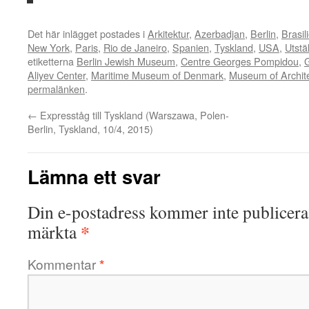
Det här inlägget postades i
Arkitektur
,
Azerbadjan
,
Berlin
,
Brasil
New York
,
Paris
,
Rio de Janeiro
,
Spanien
,
Tyskland
,
USA
,
Utstä
etiketterna
Berlin Jewish Museum
,
Centre Georges Pompidou
,
Aliyev Center
,
Maritime Museum of Denmark
,
Museum of Archite
permalänken
.
←
Expresståg till Tyskland (Warszawa, Polen-
Berlin, Tyskland, 10/4, 2015)
Lämna ett svar
Din e-postadress kommer inte publicera
*
märkta
Kommentar
*