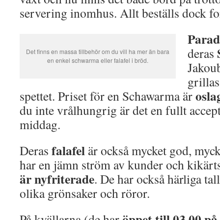
servering inomhus. Allt beställs dock fo
Parad
deras
Det finns en massa tillbehör om du vill ha mer än bara
en enkel schwarma eller falafel i bröd.
Jakoub
grilla
osla
spettet. Priset för en Schawarma är
du inte vrålhungrig är det en fullt accep
middag.
falafel
Deras
är också mycket god, mycke
har en jämn ström av kunder och kikärt
är nyfriterade
. De har också härliga ta
olika grönsaker och röror.
öppet till 03.00 p
På kvällarna (de har