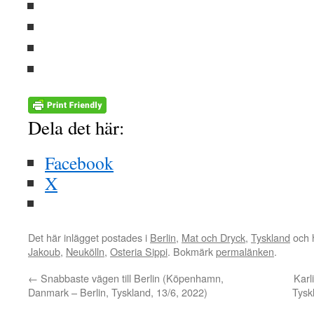
Dela det här:
Facebook
X
Det här inlägget postades i
Berlin
,
Mat och Dryck
,
Tyskland
och 
Jakoub
,
Neukölln
,
Osteria Sippi
. Bokmärk
permalänken
.
←
Snabbaste vägen till Berlin (Köpenhamn,
Karl
Danmark – Berlin, Tyskland, 13/6, 2022)
Tysk