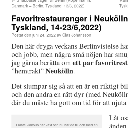
Danmark – Berlin, Tyskland, 13/6, 2022)
Tysk
Favoritrestauranger i Neukölln 
Tyskland, 14-23/6,2022)
Postat den
juni 24, 2022
av
Clas Johansson
Den här dryga veckans Berlinvistelse har
och jobb, men några små nöjen har smugi
ett par favoritre
jag gärna berätta om
Neukölln
”hemtrakt”
.
Det slumpar sig så att en är en riktigt b
och den andra en rätt dyr (med Neuköl
där du måste ha gott om tid för att njuta
Låt os
änden.
Falafel Jakoub har växt och nu har de till och med en