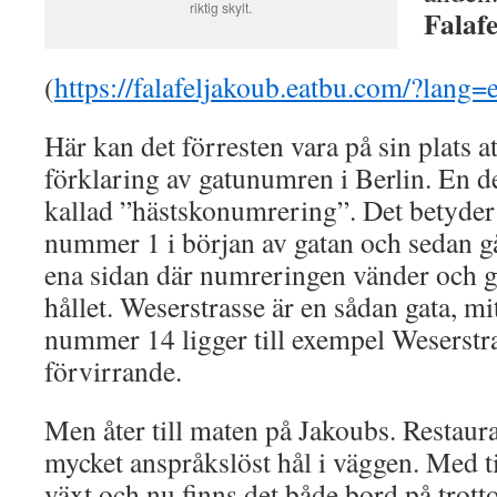
riktig skylt.
Falaf
(
https://falafeljakoub.eatbu.com/?lang=
Här kan det förresten vara på sin plats at
förklaring av gatunumren i Berlin. En de
kallad ”hästskonumrering”. Det betyder 
nummer 1 i början av gatan och sedan g
ena sidan där numreringen vänder och g
hållet. Weserstrasse är en sådan gata, m
nummer 14 ligger till exempel Weserstr
förvirrande.
Men åter till maten på Jakoubs. Restaur
mycket anspråkslöst hål i väggen. Med 
växt och nu finns det både bord på trott