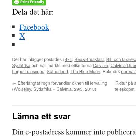
Dela det här:
Facebook
X
Det här inlägget postades i
4x4
,
Bed&Breakfast
,
Bil- och taxires
Sydafrika
och har märkts med etiketterna
Calvinia
,
Calvinia Gue
Large Telescope
,
Sutherland
,
The Blue Moon
. Bokmärk
permal
←
Efterlängtat regn förvandlar öknen till lervälling
Ridtur på 
(Wolseley, Sydafrika – Calvinia, 29/3, 2018)
teleskopet
Lämna ett svar
Din e-postadress kommer inte publicera