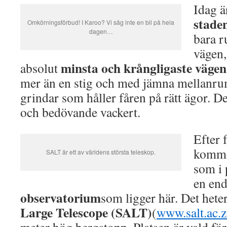
Idag 
stade
Omkörningsförbud! I Karoo? Vi såg inte en bil på hela
dagen…
bara r
vägen,
minsta och krångligaste vägen
absolut
mer än en stig och med jämna mellanru
grindar som håller fåren på rätt ägor. Det
och bedövande vackert.
Efter 
kommer
SALT är ett av världens största teleskop.
som i 
en end
observatorium
som ligger här. Det hete
Large Telescope (SALT)
(
www.salt.ac.z