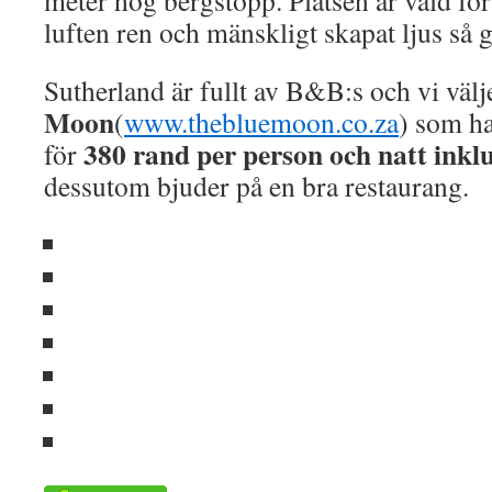
meter hög bergstopp. Platsen är vald för 
luften ren och mänskligt skapat ljus så g
Sutherland är fullt av B&B:s och vi väl
Moon
(
www.thebluemoon.co.za
) som ha
380 rand per person och natt inklu
för
dessutom bjuder på en bra restaurang.