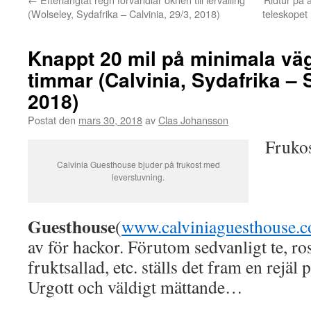
(Wolseley, Sydafrika – Calvinia, 29/3, 2018)
teleskopet
Knappt 20 mil på minimala väg
timmar (Calvinia, Sydafrika – 
2018)
Postat den
mars 30, 2018
av
Clas Johansson
Fruko
Calvinia Guesthouse bjuder på frukost med
leverstuvning.
Guesthouse
(
www.calviniaguesthouse.c
av för hackor. Förutom sedvanligt te, ro
fruktsallad, etc. ställs det fram en rejäl 
Urgott och väldigt mättande…