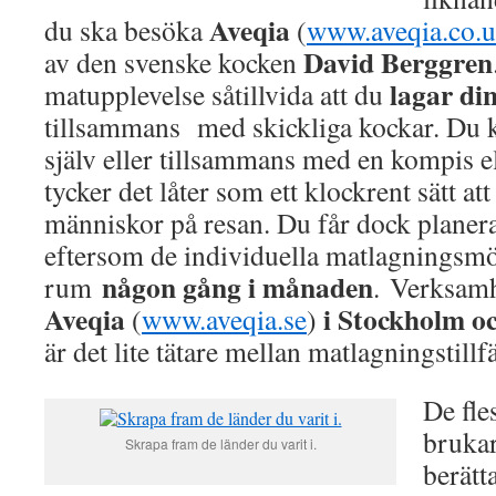
Aveqia
du ska besöka
(
www.aveqia.co.
David Berggren
av den svenske kocken
lagar din
matupplevelse såtillvida att du
tillsammans med skickliga kockar. Du k
själv eller tillsammans med en kompis el
tycker det låter som ett klockrent sätt at
människor på resan. Du får dock planera
eftersom de individuella matlagningsmö
någon gång i månaden
rum
. Verksam
Aveqia
i Stockholm o
(
www.aveqia.se
)
är det lite tätare mellan matlagningstillf
De fle
brukar
Skrapa fram de länder du varit i.
berätt