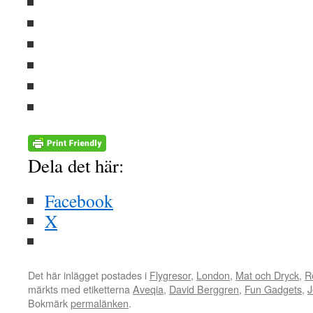
Dela det här:
Facebook
X
Det här inlägget postades i
Flygresor
,
London
,
Mat och Dryck
,
R
märkts med etiketterna
Aveqia
,
David Berggren
,
Fun Gadgets
,
J
Bokmärk
permalänken
.