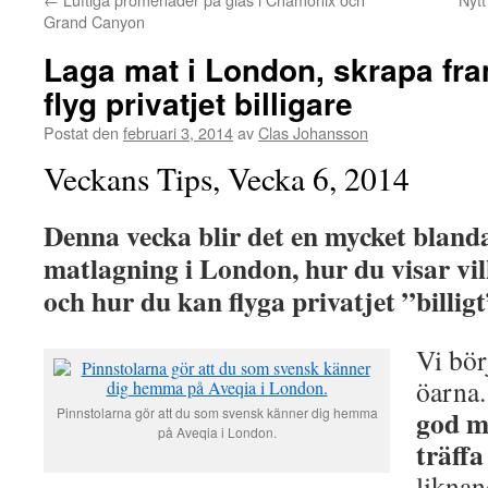
Grand Canyon
Laga mat i London, skrapa fr
flyg privatjet billigare
Postat den
februari 3, 2014
av
Clas Johansson
Veckans Tips, Vecka 6, 2014
Denna vecka blir det en mycket blan
matlagning i London, hur du visar vil
och hur du kan flyga privatjet ”billigt
Vi bör
öarna.
god m
Pinnstolarna gör att du som svensk känner dig hemma
på Aveqia i London.
träff
liknan