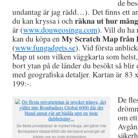
de bes
undantag är jag rädd…). Det finns ett ant
räkna ut hur många
du kan kryssa i och
är (
www.douweosinga.com
). Vill du ha
My Scratch Map från 
kan du köpa en
(
www.fungadgets.se
). Vid första anblic
Map ut som vilken väggkarta som helst,
bort ytan på de länder du besökt så blir 
med geografiska detaljer. Kartan är 83 
199:-.
De fle
drömme
om ett
Avgång
De flesta privatjetplan är mycket trånga, det gäller inte
Bombadiers Global 6000 där det bland annat går att
säkerh
bädda upp en juste dubbelsäng…