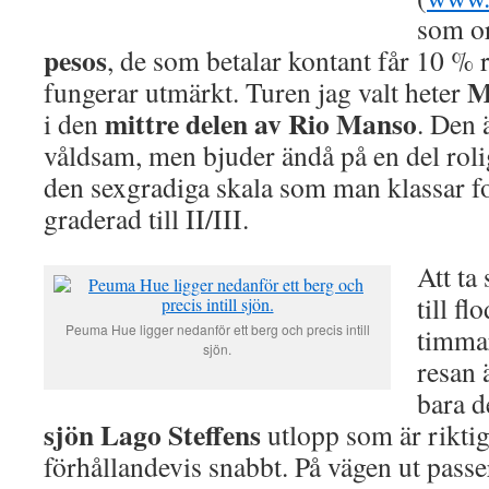
som or
pesos
, de som betalar kontant får 10 % r
M
fungerar utmärkt. Turen jag valt heter
mittre delen av Rio Manso
i den
. Den ä
våldsam, men bjuder ändå på en del roli
den sexgradiga skala som man klassar for
graderad till II/III.
Att ta
till fl
Peuma Hue ligger nedanför ett berg och precis intill
timmar
sjön.
resan 
bara d
sjön Lago Steffens
utlopp som är riktigt
förhållandevis snabbt. På vägen ut passe