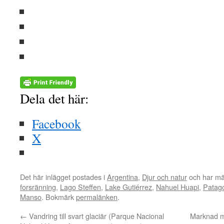
Dela det här:
Facebook
X
Det här inlägget postades i
Argentina
,
Djur och natur
och har mä
forsränning
,
Lago Steffen
,
Lake Gutiérrez
,
Nahuel Huapi
,
Patag
Manso
. Bokmärk
permalänken
.
←
Vandring till svart glaciär (Parque Nacional
Marknad me