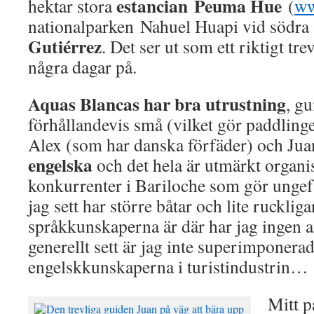
estancian Peuma Hue
hektar stora
(
ww
nationalparken Nahuel Huapi vid södra
Gutiérrez
. Det ser ut som ett riktigt trev
några dagar på.
Aquas Blancas har bra utrustning
, g
förhållandevis små (vilket gör paddlinge
Alex (som har danska förfäder) och Juan
engelska
och det hela är utmärkt organis
konkurrenter i Bariloche som gör unge
jag sett har större båtar och lite rucklig
språkkunskaperna är där har jag ingen
generellt sett är jag inte superimponera
engelskkunskaperna i turistindustrin…
Mitt p