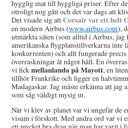
hygglig mat till hyggliga priser. Efter d
otroligt nog gått och det var dags att kl
Corsair var ett helt 
Det visade sig att
en modern Airbus (
www.airbus.com
), 
utmärkta säten (som alltid i Airbus, jag f
amerikanska flygplanstillverkarna inte l
konkurrenten) och allt fungerade precis
överraskningar åt något håll. En överra
mellanlanda på Mayott
vi fick
, en lit
tillhör Frankrike och ligger en halvtimm
Madagaskar. Jag måste erkänna att jag a
som såg väldigt mysig ut.
När vi klev av planet var vi ungefär de 
visum i förskott. Med andra ord var vi
ett mycket bra drag när man har varit i fa