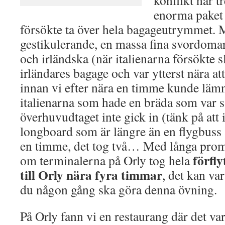
konflikt när t
enorma paket
försökte ta över hela bagageutrymmet. 
gestikulerande, en massa fina svordomar
och irländska (när italienarna försökte s
irländares bagage och var ytterst nära at
innan vi efter nära en timme kunde läm
italienarna som hade en bräda som var s
överhuvudtaget inte gick in (tänk på att 
longboard som är längre än en flygbuss 
en timme, det tog två… Med långa prom
förfl
om terminalerna på Orly tog hela
till Orly nära fyra timmar
, det kan va
du någon gång ska göra denna övning.
På Orly fann vi en restaurang där det var