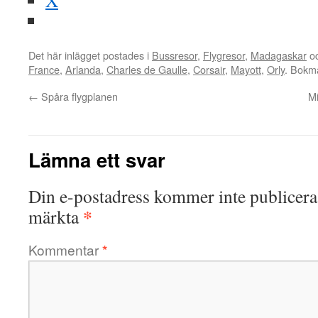
X
Det här inlägget postades i
Bussresor
,
Flygresor
,
Madagaskar
oc
France
,
Arlanda
,
Charles de Gaulle
,
Corsair
,
Mayott
,
Orly
. Bokm
←
Spåra flygplanen
Mi
Lämna ett svar
Din e-postadress kommer inte publicera
*
märkta
Kommentar
*