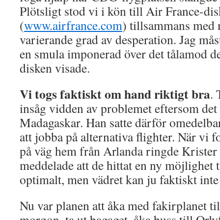
Plötsligt stod vi i kön till Air France-di
(
www.airfrance.com
) tillsammans med 
varierande grad av desperation. Jag måst
en smula imponerad över det tålamod d
disken visade.
Vi togs faktiskt om hand riktigt bra
.
insåg vidden av problemet eftersom det i
Madagaskar. Han satte därför omedelbar
att jobba på alternativa flighter. När vi f
på väg hem från Arlanda ringde Krister 
meddelade att de hittat en ny möjlighet t
optimalt, men vädret kan ju faktiskt inte
Nu var planen att åka med fakirplanet ti
morgon, ta ut bagaget, åka buss till Orl