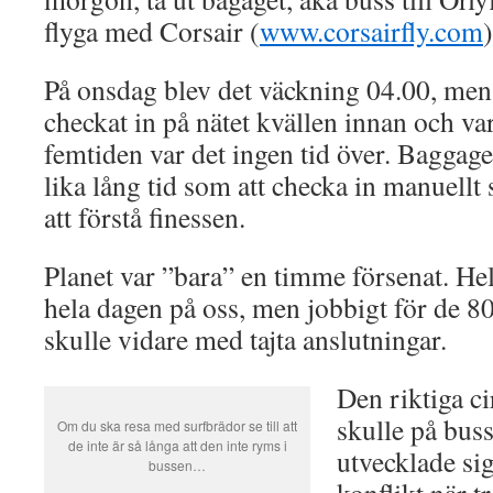
flyga med Corsair (
www.corsairfly.com
På onsdag blev det väckning 04.00, men t
checkat in på nätet kvällen innan och va
femtiden var det ingen tid över. Baggag
lika lång tid som att checka in manuellt 
att förstå finessen.
Planet var ”bara” en timme försenat. He
hela dagen på oss, men jobbigt för de 8
skulle vidare med tajta anslutningar.
Den riktiga c
skulle på buss
Om du ska resa med surfbrädor se till att
de inte är så långa att den inte ryms i
utvecklade sig
bussen…