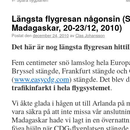
Längsta flygresan någonsin (
Madagaskar, 20-23/12, 2010)
Postat den
december 24, 2010
av
Clas Johansson
Det här är nog längsta flygresan hittills
Fem centimeter snö lamslog hela Europ
Bryssel stängde, Frankfurt stängde och 
(
www.easycdg.com
) stängde. Det blev
trafikinfarkt i hela flygsystemet
.
Vi åkte glada i hågen ut till Arlanda på 
vara säkra på att inte missa vår anslutnin
Madagaskar hade vi lagt in en övernattnin
föga hjälp när CDG-flygplatsen stängde 