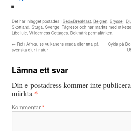
Det här inlägget postades i
Bed&Breakfast
,
Belgien
,
Bryssel
,
Dj
Skottland
,
Stuga
,
Sverige
,
Tågresor
och har märkts med etikett
Libellule
,
Wilderness Cottages
. Bokmärk
permalänken
.
←
Rid i Afrika, se vulkanens insida eller titta på
Cykla på Bor
svenska djur i natur
US
Lämna ett svar
Din e-postadress kommer inte publicera
*
märkta
Kommentar
*