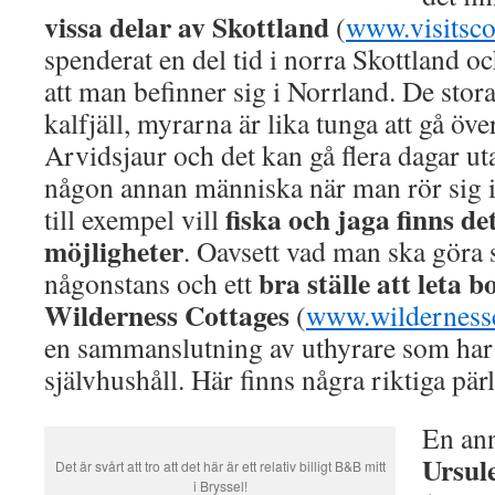
vissa delar av Skottland
(
www.visitsc
spenderat en del tid i norra Skottland o
att man befinner sig i Norrland. De st
kalfjäll, myrarna är lika tunga att gå öv
Arvidsjaur och det kan gå flera dagar uta
någon annan människa när man rör sig i
fiska och jaga finns 
till exempel vill
möjligheter
. Oavsett vad man ska göra
bra ställe att leta 
någonstans och ett
Wilderness Cottages
(
www.wildernessc
en sammanslutning av uthyrare som har
självhushåll. Här finns några riktiga pär
En an
Ursule
Det är svårt att tro att det här är ett relativ billigt B&B mitt
i Bryssel!