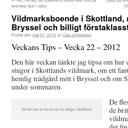
svenska djur i natur
US
Vildmarksboende i Skottland, 
Bryssel och billigt förstaklass
Postat den
maj 31, 2012
av
Clas Johansson
Veckans Tips – Vecka 22 – 2012
Den här veckan tänkte jag tipsa om hur 
stugor i Skottlands vildmark, om ett fan
hemlig trädgård mitt i Bryssel och om SJ
under sommaren.
De fle
de bri
Så här kan du bo om du hyr stuga i Skottland.
vildma
det fi