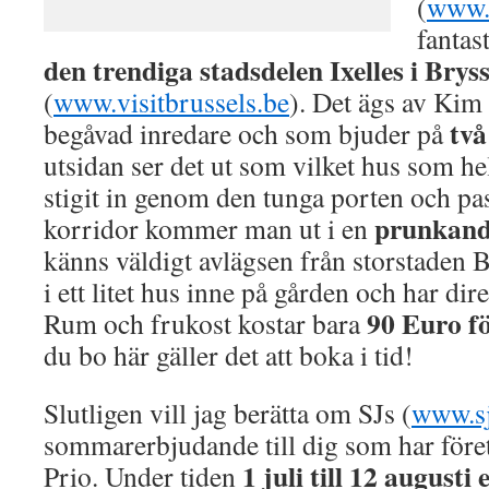
(
www.
fantas
den trendiga stadsdelen Ixelles i Bryss
(
www.visitbrussels.be
). Det ägs av Kim
tv
begåvad inredare och som bjuder på
utsidan ser det ut som vilket hus som hel
stigit in genom den tunga porten och pa
prunkand
korridor kommer man ut i en
känns väldigt avlägsen från storstaden
i ett litet hus inne på gården och har dir
90 Euro fö
Rum och frukost kostar bara
du bo här gäller det att boka i tid!
Slutligen vill jag berätta om SJs (
www.sj
sommarerbjudande till dig som har företa
1 juli till 12 august
Prio. Under tiden